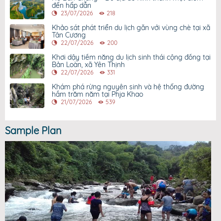
đến hấp dẫn
23/07/2026
218
Khảo sát phát triển du lịch gắn với vùng chè tại xã
Tân Cương
22/07/2026
200
Khơi dậy tiềm năng du lịch sinh thái cộng đồng tại
Bản Loàn, xã Yên Thịnh
22/07/2026
331
Khám phá rừng nguyên sinh và hệ thống đường
hầm trăm năm tại Phja Khao
21/07/2026
539
Sample Plan