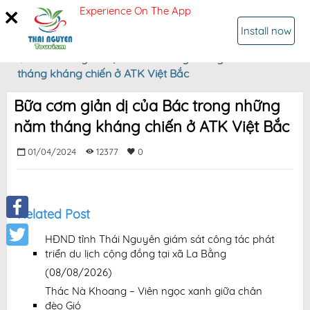
Experience On The App
SIGN IN
Install now
Home
Bữa cơm giản dị của Bác trong những năm
tháng kháng chiến ở ATK Việt Bắc
Bữa cơm giản dị của Bác trong những
năm tháng kháng chiến ở ATK Việt Bắc
01/04/2024
12377
0
Related Post
Facebook
HĐND tỉnh Thái Nguyên giám sát công tác phát
triển du lịch cộng đồng tại xã La Bằng
Twitter
(08/08/2026)
Thác Nà Khoang – Viên ngọc xanh giữa chân
đèo Gió