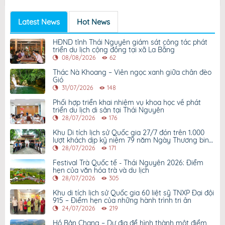
Latest News
Hot News
HĐND tỉnh Thái Nguyên giám sát công tác phát
triển du lịch cộng đồng tại xã La Bằng
08/08/2026
62
Thác Nà Khoang – Viên ngọc xanh giữa chân đèo
Gió
31/07/2026
148
Phối hợp triển khai nhiệm vụ khoa học về phát
triển du lịch di sản tại Thái Nguyên
28/07/2026
176
Khu Di tích lịch sử Quốc gia 27/7 đón trên 1.000
lượt khách dịp kỷ niệm 79 năm Ngày Thương binh
- Liệt sỹ
28/07/2026
171
Festival Trà Quốc tế - Thái Nguyên 2026: Điểm
hẹn của văn hóa trà và du lịch
28/07/2026
305
Khu di tích lịch sử Quốc gia 60 liệt sỹ TNXP Đại đội
915 – Điểm hẹn của những hành trình tri ân
24/07/2026
219
Hồ Bản Chang – Dư địa để hình thành một điểm