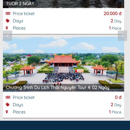
TUOR 2 NGÀY
Price ticket
20.000 đ
Days
2
Day
Places
1
Place
Chương Trình Du Lịch Thái Nguyên Tour 4: 02 Ngày
Price ticket
0 đ
Days
2
Day
Places
1
Place