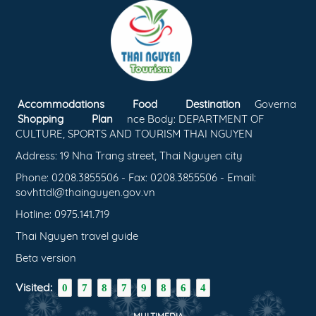
Accommodations
Food
Destination
Governa
Shopping
Plan
nce Body: DEPARTMENT OF
CULTURE, SPORTS AND TOURISM THAI NGUYEN
Address: 19 Nha Trang street, Thai Nguyen city
Phone: 0208.3855506 - Fax: 0208.3855506 - Email:
sovhttdl@thainguyen.gov.vn
Hotline: 0975.141.719
Thai Nguyen travel guide
Beta version
Visited:
0
7
8
7
9
8
6
4