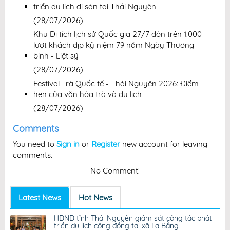
triển du lịch di sản tại Thái Nguyên
(28/07/2026)
Khu Di tích lịch sử Quốc gia 27/7 đón trên 1.000
lượt khách dịp kỷ niệm 79 năm Ngày Thương
binh - Liệt sỹ
(28/07/2026)
Festival Trà Quốc tế - Thái Nguyên 2026: Điểm
hẹn của văn hóa trà và du lịch
(28/07/2026)
Comments
You need to
Sign in
or
Register
new account for leaving
comments.
No Comment!
Latest News
Hot News
HĐND tỉnh Thái Nguyên giám sát công tác phát
triển du lịch cộng đồng tại xã La Bằng