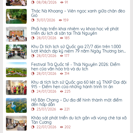
08/08/2026
91
Thác Nà Khoang – Viên ngọc xanh giữa chân đèo
Gió
31/07/2026
159
Phối hợp triển khai nhiệm vụ khoa học về phát
triển du lịch di sản tại Thái Nguyên
28/07/2026
185
Khu Di tích lịch sử Quốc gia 27/7 đón trên 1.000
lượt khách dịp kỷ niệm 79 năm Ngày Thương binh
- Liệt sỹ
28/07/2026
177
Festival Trà Quốc tế - Thái Nguyên 2026: Điểm
hẹn của văn hóa trà và du lịch
28/07/2026
314
Khu di tích lịch sử Quốc gia 60 liệt sỹ TNXP Đại đội
915 – Điểm hẹn của những hành trình tri ân
24/07/2026
225
Hồ Bản Chang – Dư địa để hình thành một điểm
đến hấp dẫn
23/07/2026
221
Khảo sát phát triển du lịch gắn với vùng chè tại xã
Tân Cương
22/07/2026
202