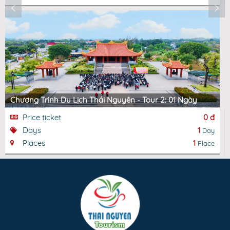
Chương Trình Du Lịch Thái Nguyên - Tour 2: 01 Ngày
Price ticket
0 đ
Days
1
Day
Places
1
Place