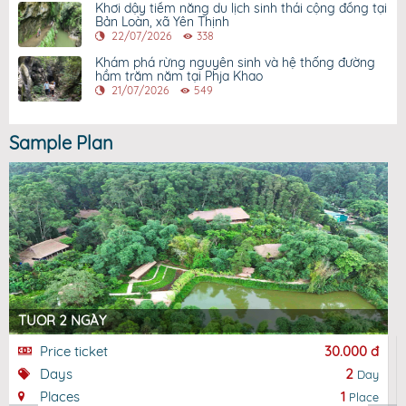
Khơi dậy tiềm năng du lịch sinh thái cộng đồng tại
Bản Loàn, xã Yên Thịnh
22/07/2026
338
Khám phá rừng nguyên sinh và hệ thống đường
hầm trăm năm tại Phja Khao
21/07/2026
549
Sample Plan
TUOR 2 NGÀY
Price ticket
30.000 đ
Days
2
Day
Places
1
Place