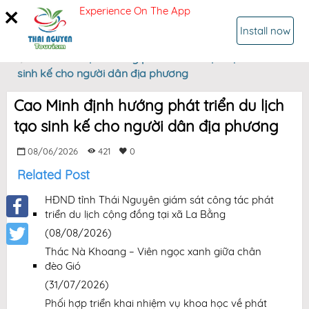
Experience On The App
SIGN IN
Install now
Home
Cao Minh định hướng phát triển du lịch tạo
sinh kế cho người dân địa phương
Cao Minh định hướng phát triển du lịch
tạo sinh kế cho người dân địa phương
08/06/2026
421
0
Related Post
HĐND tỉnh Thái Nguyên giám sát công tác phát
triển du lịch cộng đồng tại xã La Bằng
Facebook
(08/08/2026)
Thác Nà Khoang – Viên ngọc xanh giữa chân
Twitter
đèo Gió
(31/07/2026)
Phối hợp triển khai nhiệm vụ khoa học về phát