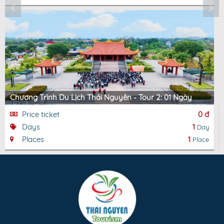
Chương Trình Du Lịch Thái Nguyên - Tour 2: 01 Ngày
Price ticket
0 đ
Days
1
Day
Places
1
Place