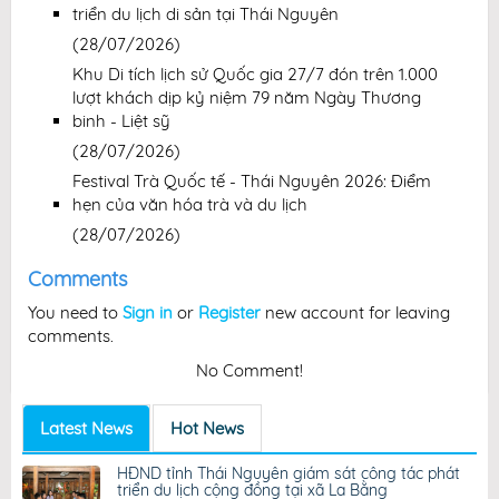
triển du lịch di sản tại Thái Nguyên
(28/07/2026)
Khu Di tích lịch sử Quốc gia 27/7 đón trên 1.000
lượt khách dịp kỷ niệm 79 năm Ngày Thương
binh - Liệt sỹ
(28/07/2026)
Festival Trà Quốc tế - Thái Nguyên 2026: Điểm
hẹn của văn hóa trà và du lịch
(28/07/2026)
Comments
You need to
Sign in
or
Register
new account for leaving
comments.
No Comment!
Latest News
Hot News
HĐND tỉnh Thái Nguyên giám sát công tác phát
triển du lịch cộng đồng tại xã La Bằng