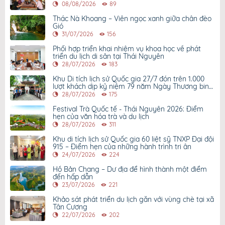
08/08/2026
89
Thác Nà Khoang – Viên ngọc xanh giữa chân đèo
Gió
31/07/2026
156
Phối hợp triển khai nhiệm vụ khoa học về phát
triển du lịch di sản tại Thái Nguyên
28/07/2026
183
Khu Di tích lịch sử Quốc gia 27/7 đón trên 1.000
lượt khách dịp kỷ niệm 79 năm Ngày Thương binh
- Liệt sỹ
28/07/2026
175
Festival Trà Quốc tế - Thái Nguyên 2026: Điểm
hẹn của văn hóa trà và du lịch
28/07/2026
311
Khu di tích lịch sử Quốc gia 60 liệt sỹ TNXP Đại đội
915 – Điểm hẹn của những hành trình tri ân
24/07/2026
224
Hồ Bản Chang – Dư địa để hình thành một điểm
đến hấp dẫn
23/07/2026
221
Khảo sát phát triển du lịch gắn với vùng chè tại xã
Tân Cương
22/07/2026
202