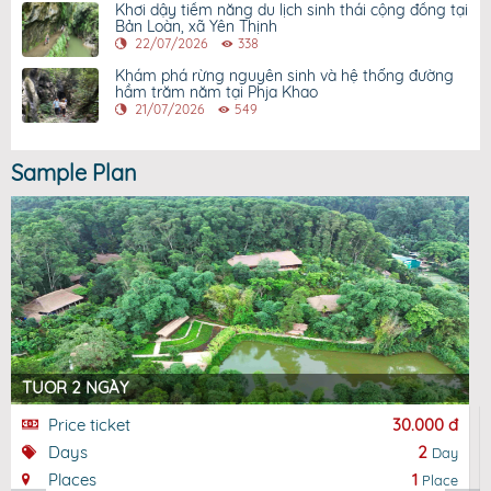
Khơi dậy tiềm năng du lịch sinh thái cộng đồng tại
Bản Loàn, xã Yên Thịnh
22/07/2026
338
Khám phá rừng nguyên sinh và hệ thống đường
hầm trăm năm tại Phja Khao
21/07/2026
549
Sample Plan
TUOR 2 NGÀY
Price ticket
30.000 đ
Days
2
Day
Places
1
Place