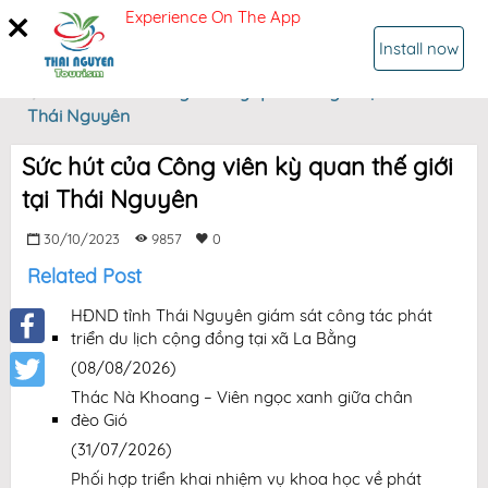
Experience On The App
SIGN IN
Install now
Home
Sức hút của Công viên kỳ quan thế giới tại
Thái Nguyên
Sức hút của Công viên kỳ quan thế giới
tại Thái Nguyên
30/10/2023
9857
0
Related Post
HĐND tỉnh Thái Nguyên giám sát công tác phát
triển du lịch cộng đồng tại xã La Bằng
Facebook
(08/08/2026)
Thác Nà Khoang – Viên ngọc xanh giữa chân
Twitter
đèo Gió
(31/07/2026)
Phối hợp triển khai nhiệm vụ khoa học về phát