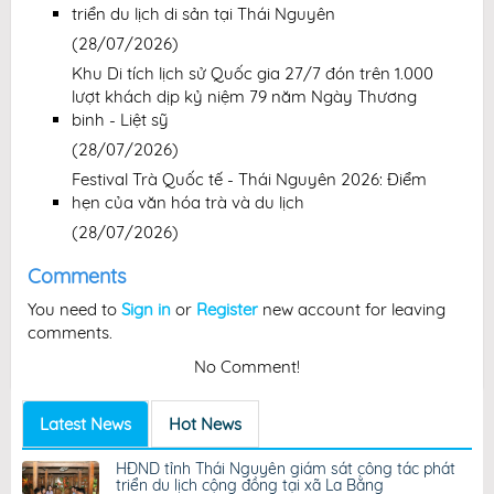
triển du lịch di sản tại Thái Nguyên
(28/07/2026)
Khu Di tích lịch sử Quốc gia 27/7 đón trên 1.000
lượt khách dịp kỷ niệm 79 năm Ngày Thương
binh - Liệt sỹ
(28/07/2026)
Festival Trà Quốc tế - Thái Nguyên 2026: Điểm
hẹn của văn hóa trà và du lịch
(28/07/2026)
Comments
You need to
Sign in
or
Register
new account for leaving
comments.
No Comment!
Latest News
Hot News
HĐND tỉnh Thái Nguyên giám sát công tác phát
triển du lịch cộng đồng tại xã La Bằng