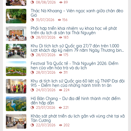
08/08/2026
89
Thác Nà Khoang – Viên ngọc xanh giữa chân đèo
Gió
31/07/2026
156
Phối hợp triển khai nhiệm vụ khoa học về phát
triển du lịch di sản tại Thái Nguyên
28/07/2026
183
Khu Di tích lịch sử Quốc gia 27/7 đón trên 1.000
lượt khách dịp kỷ niệm 79 năm Ngày Thương binh
- Liệt sỹ
28/07/2026
175
Festival Trà Quốc tế - Thái Nguyên 2026: Điểm
hẹn của văn hóa trà và du lịch
28/07/2026
311
Khu di tích lịch sử Quốc gia 60 liệt sỹ TNXP Đại đội
915 – Điểm hẹn của những hành trình tri ân
24/07/2026
224
Hồ Bản Chang – Dư địa để hình thành một điểm
đến hấp dẫn
23/07/2026
221
Khảo sát phát triển du lịch gắn với vùng chè tại xã
Tân Cương
22/07/2026
202