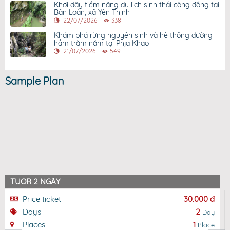
Khơi dậy tiềm năng du lịch sinh thái cộng đồng tại
Bản Loàn, xã Yên Thịnh
22/07/2026
338
Khám phá rừng nguyên sinh và hệ thống đường
hầm trăm năm tại Phja Khao
21/07/2026
549
Sample Plan
TUOR 2 NGÀY
Price ticket
30.000 đ
Days
2
Day
Places
1
Place