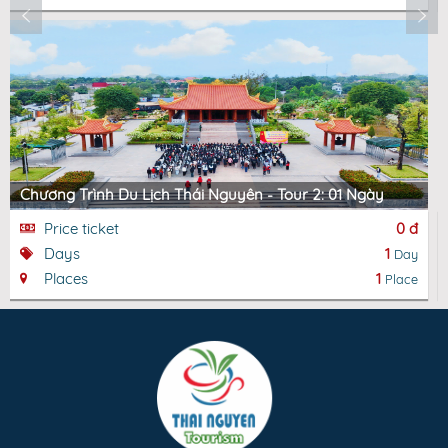
Chương Trình Du Lịch Thái Nguyên - Tour 2: 01 Ngày
Price ticket
0 đ
Days
1
Day
Places
1
Place