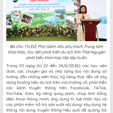
Bà Chu Thị Đỗ, Phó Giám đốc phụ trách Trung tâm
Khai thác, Xúc tiến phát triển du lịch tỉnh Thái Nguyên
phát biểu khai mạc lớp tập huấn.
Trong 03 ngày (từ 22 đến 24/6/2026), các học viên
được các chuyên gia và nhà sáng tạo nội dung số
hướng dẫn những kiến thức, kỹ năng thực tiễn về xây
dựng thương hiệu du lịch trên môi trường số; phát triển
các kênh truyền thông trên Facebook, TikTok,
YouTube, Zalo; kỹ năng quay phim, chụp ảnh bằng
điện thoại thông minh; ứng dụng trí tuệ nhân tạo và
các phần mềm hỗ trợ sản xuất nội dung; xây dựng hệ
thống nội dung truyền thông hiệu quả để quảng bá