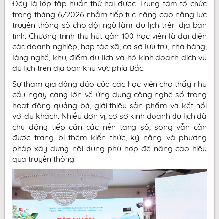
Đây là lớp tập huấn thứ hai được Trung tâm tổ chức
trong tháng 6/2026 nhằm tiếp tục nâng cao năng lực
truyền thông số cho đội ngũ làm du lịch trên địa bàn
tỉnh. Chương trình thu hút gần 100 học viên là đại diện
các doanh nghiệp, hợp tác xã, cơ sở lưu trú, nhà hàng,
làng nghề, khu, điểm du lịch và hộ kinh doanh dịch vụ
du lịch trên địa bàn khu vực phía Bắc.
Sự tham gia đông đảo của các học viên cho thấy nhu
cầu ngày càng lớn về ứng dụng công nghệ số trong
hoạt động quảng bá, giới thiệu sản phẩm và kết nối
với du khách. Nhiều đơn vị, cơ sở kinh doanh du lịch đã
chủ động tiếp cận các nền tảng số, song vẫn cần
được trang bị thêm kiến thức, kỹ năng và phương
pháp xây dựng nội dung phù hợp để nâng cao hiệu
quả truyền thông.