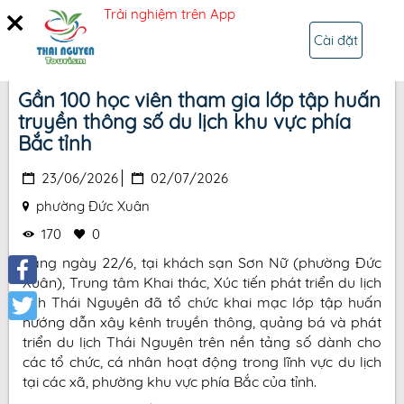
Trải nghiệm trên App
ĐĂNG NHẬP
Cài đặt
Trang chủ
Sự kiện
Chi tiết
Gần 100 học viên tham gia lớp tập huấn
truyền thông số du lịch khu vực phía
Bắc tỉnh
23/06/2026
02/07/2026
phường Đức Xuân
170
0
Sáng ngày 22/6, tại khách sạn Sơn Nữ (phường Đức
Xuân), Trung tâm Khai thác, Xúc tiến phát triển du lịch
Facebook
tỉnh Thái Nguyên đã tổ chức khai mạc lớp tập huấn
hướng dẫn xây kênh truyền thông, quảng bá và phát
Twitter
triển du lịch Thái Nguyên trên nền tảng số dành cho
các tổ chức, cá nhân hoạt động trong lĩnh vực du lịch
tại các xã, phường khu vực phía Bắc của tỉnh.