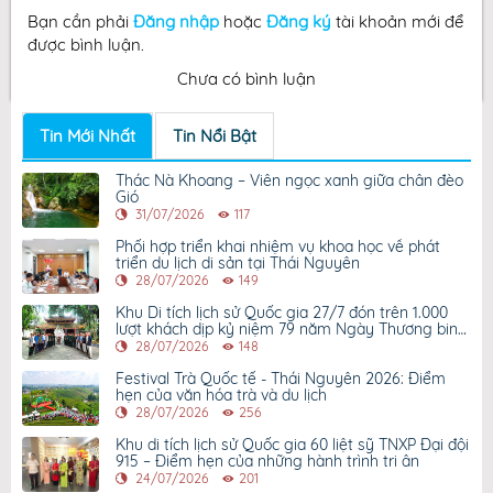
Bạn cần phải
Đăng nhập
hoặc
Đăng ký
tài khoản mới để
được bình luận.
Chưa có bình luận
Tin Mới Nhất
Tin Nổi Bật
Thác Nà Khoang – Viên ngọc xanh giữa chân đèo
Gió
31/07/2026
117
Phối hợp triển khai nhiệm vụ khoa học về phát
triển du lịch di sản tại Thái Nguyên
28/07/2026
149
Khu Di tích lịch sử Quốc gia 27/7 đón trên 1.000
lượt khách dịp kỷ niệm 79 năm Ngày Thương binh
- Liệt sỹ
28/07/2026
148
Festival Trà Quốc tế - Thái Nguyên 2026: Điểm
hẹn của văn hóa trà và du lịch
28/07/2026
256
Khu di tích lịch sử Quốc gia 60 liệt sỹ TNXP Đại đội
915 – Điểm hẹn của những hành trình tri ân
24/07/2026
201