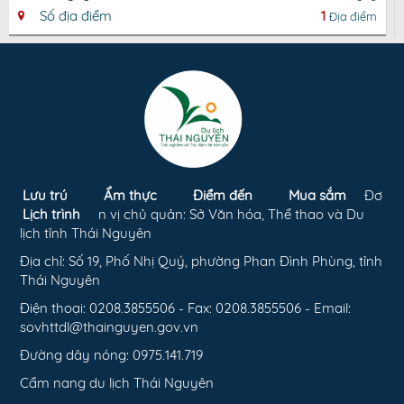
Số địa điểm
1
Địa điểm
Lưu trú
Ẩm thực
Điểm đến
Mua sắm
Đơ
Lịch trình
n vị chủ quản: Sở Văn hóa, Thể thao và Du
lịch tỉnh Thái Nguyên
Địa chỉ: Số 19, Phố Nhị Quý, phường Phan Đình Phùng, tỉnh
Thái Nguyên
Điện thoại: 0208.3855506 - Fax: 0208.3855506 - Email:
sovhttdl@thainguyen.gov.vn
Đường dây nóng: 0975.141.719
Cẩm nang du lịch Thái Nguyên