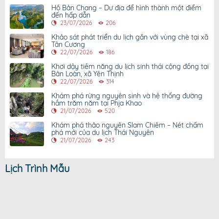
Hồ Bản Chang – Dư địa để hình thành một điểm
đến hấp dẫn
23/07/2026
206
Khảo sát phát triển du lịch gắn với vùng chè tại xã
Tân Cương
22/07/2026
186
Khơi dậy tiềm năng du lịch sinh thái cộng đồng tại
Bản Loàn, xã Yên Thịnh
22/07/2026
314
Khám phá rừng nguyên sinh và hệ thống đường
hầm trăm năm tại Phja Khao
21/07/2026
520
Khám phá thảo nguyên Slam Chiêm – Nét chấm
phá mới của du lịch Thái Nguyên
21/07/2026
243
Lịch Trình Mẫu