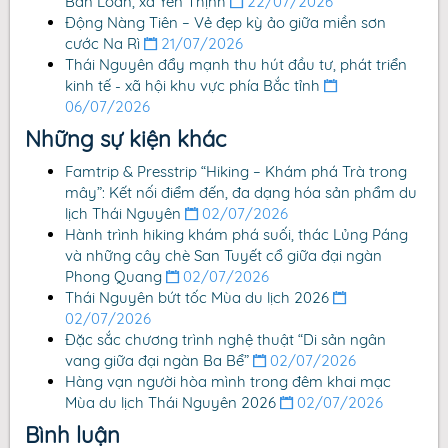
Bản Loàn, xã Yên Thịnh
22/07/2026
Động Nàng Tiên – Vẻ đẹp kỳ ảo giữa miền sơn
cước Na Rì
21/07/2026
Thái Nguyên đẩy mạnh thu hút đầu tư, phát triển
kinh tế - xã hội khu vực phía Bắc tỉnh
06/07/2026
Những sự kiện khác
Famtrip & Presstrip “Hiking – Khám phá Trà trong
mây”: Kết nối điểm đến, đa dạng hóa sản phẩm du
lịch Thái Nguyên
02/07/2026
Hành trình hiking khám phá suối, thác Lủng Páng
và những cây chè San Tuyết cổ giữa đại ngàn
Phong Quang
02/07/2026
Thái Nguyên bứt tốc Mùa du lịch 2026
02/07/2026
Đặc sắc chương trình nghệ thuật “Di sản ngân
vang giữa đại ngàn Ba Bể”
02/07/2026
Hàng vạn người hòa mình trong đêm khai mạc
Mùa du lịch Thái Nguyên 2026
02/07/2026
Bình luận