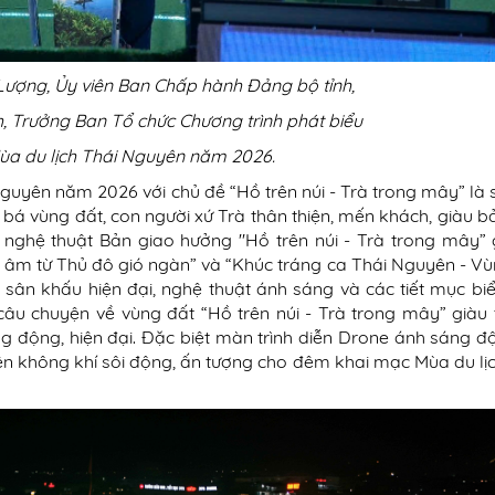
ượng, Ủy viên Ban Chấp hành Đảng bộ tỉnh,
, Trưởng Ban Tổ chức Chương trình phát biểu
a du lịch Thái Nguyên năm 2026.
Nguyên năm 2026 với chủ đề “Hồ trên núi - Trà trong mây” là 
 bá vùng đất, con người xứ Trà thân thiện, mến khách, giàu b
 nghệ thuật Bản giao hưởng "Hồ trên núi - Trà trong mây”
h âm từ Thủ đô gió ngàn” và “Khúc tráng ca Thái Nguyên - V
kế sân khấu hiện đại, nghệ thuật ánh sáng và các tiết mục bi
 câu chuyện về vùng đất “Hồ trên núi - Trà trong mây” giàu 
ng động, hiện đại. Đặc biệt màn trình diễn Drone ánh sáng 
n không khí sôi động, ấn tượng cho đêm khai mạc Mùa du lịc