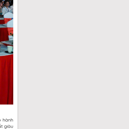
p hành
t giàu