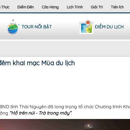
 Thực
Điểm Đến
Cửa Hàng
Lịch Trình
Giải Trí
Tiện Ích
TOUR NỔI BẬT
ĐIỂM DU LỊCH
đêm khai mạc Mùa du lịch
UBND tỉnh Thái Nguyên đã long trọng tổ chức Chương trình Kh
hưởng
“Hồ trên núi - Trà trong mây”
.