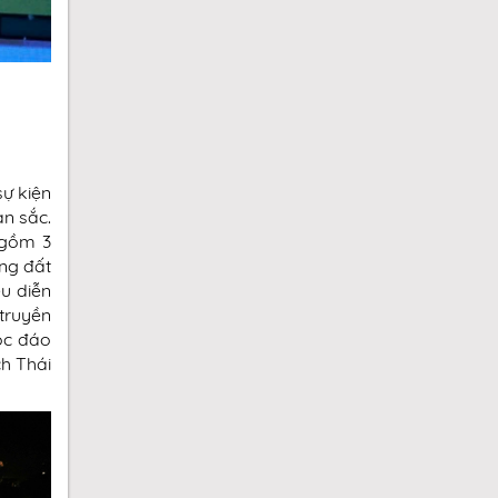
sự kiện
ản sắc.
 gồm 3
ùng đất
ểu diễn
truyền
độc đáo
h Thái