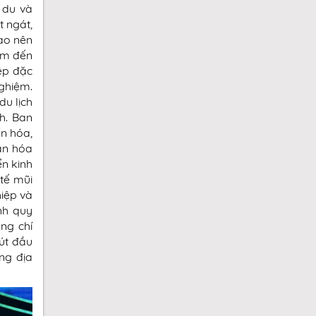
 du và
t ngát,
ạo nên
iểm đến
ệp đặc
nghiệm.
u lịch
h. Ban
ăn hóa,
ăn hóa
ển kinh
 tế mũi
hiệp và
ạnh quy
ng chí
hút đầu
ng địa