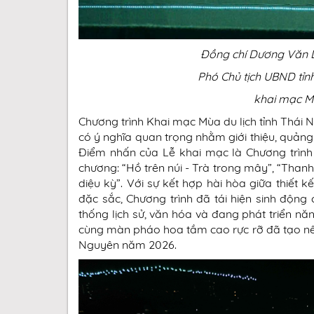
Đồng chí Dương Văn L
Phó Chủ tịch UBND tỉnh
khai mạc Mù
Chương trình Khai mạc Mùa du lịch tỉnh Thái 
có ý nghĩa quan trọng nhằm giới thiệu, quảng
Điểm nhấn của Lễ khai mạc là Chương trình
chương: “Hồ trên núi - Trà trong mây”, “Than
diệu kỳ”. Với sự kết hợp hài hòa giữa thiết 
đặc sắc, Chương trình đã tái hiện sinh động
thống lịch sử, văn hóa và đang phát triển nă
cùng màn pháo hoa tầm cao rực rỡ đã tạo nê
Nguyên năm 2026.