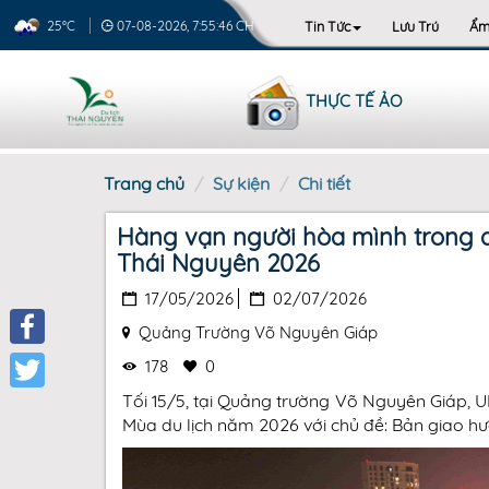
Tin Tức
Lưu Trú
Ẩm
25°C
07-08-2026, 7:55:47 CH
THỰC TẾ ẢO
Trang chủ
Sự kiện
Chi tiết
Hàng vạn người hòa mình trong 
Thái Nguyên 2026
17/05/2026
02/07/2026
Quảng Trường Võ Nguyên Giáp
Facebook
178
0
Tối 15/5, tại Quảng trường Võ Nguyên Giáp, 
Twitter
Mùa du lịch năm 2026 với chủ đề: Bản giao 