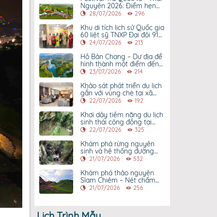
Nguyên 2026: Điểm hẹn
của văn hóa trà và du lịch
28/07/2026
296
Khu di tích lịch sử Quốc gia
60 liệt sỹ TNXP Đại đội 915
– Điểm hẹn của những
24/07/2026
213
hành trình tri ân
Hồ Bản Chang – Dư địa để
hình thành một điểm đến
hấp dẫn
23/07/2026
214
Khảo sát phát triển du lịch
gắn với vùng chè tại xã
Tân Cương
22/07/2026
192
Khơi dậy tiềm năng du lịch
sinh thái cộng đồng tại
Bản Loàn, xã Yên Thịnh
22/07/2026
325
Khám phá rừng nguyên
sinh và hệ thống đường
hầm trăm năm tại Phja
21/07/2026
532
Khao
Khám phá thảo nguyên
Slam Chiêm – Nét chấm
phá mới của du lịch Thái
21/07/2026
256
Nguyên
Lịch Trình Mẫu