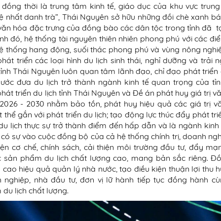
 đồng thời là trung tâm kinh tế, giáo dục của khu vực trung
Đệ nhất danh trà”, Thái Nguyên sở hữu những đồi chè xanh bá
văn hóa đặc trưng của đồng bào các dân tộc trong tỉnh đã t
ạnh đó, hệ thống tài nguyên thiên nhiên phong phú với các đ
 hệ thống hang động, suối thác phong phú và vùng nông nghi
át triển các loại hình du lịch sinh thái, nghỉ dưỡng và trải 
nh Thái Nguyên luôn quan tâm lãnh đạo, chỉ đạo phát triển d
ước đưa du lịch trở thành ngành kinh tế quan trọng của tỉn
t triển du lịch tỉnh Thái Nguyên và Đề án phát huy giá trị v
026 - 2030 nhằm bảo tồn, phát huy hiệu quả các giá trị v
 thể gắn với phát triển du lịch; tạo động lực thúc đẩy phát tri
du lịch thực sự trở thành điểm đến hấp dẫn và là ngành kinh
ần có sự vào cuộc đồng bộ của cả hệ thống chính trị, doanh ng
iện cơ chế, chính sách, cải thiện môi trường đầu tư, đẩy m
c sản phẩm du lịch chất lượng cao, mang bản sắc riêng. Đồ
cao hiệu quả quản lý nhà nước, tạo điều kiện thuận lợi thu 
ghiệp, nhà đầu tư, đơn vị lữ hành tiếp tục đồng hành cù
du lịch chất lượng.