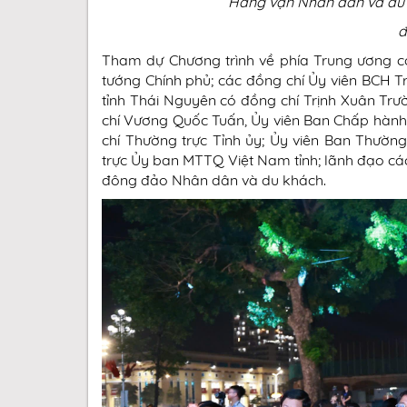
Hàng vạn Nhân dân và du 
đ
Tham dự Chương trình về phía Trung ương c
tướng Chính phủ; các đồng chí Ủy viên BCH 
tỉnh Thái Nguyên có đồng chí Trịnh Xuân Trư
chí Vương Quốc Tuấn, Ủy viên Ban Chấp hành 
chí Thường trực Tỉnh ủy; Ủy viên Ban Thườn
trực Ủy ban MTTQ Việt Nam tỉnh; lãnh đạo cá
đông đảo Nhân dân và du khách.