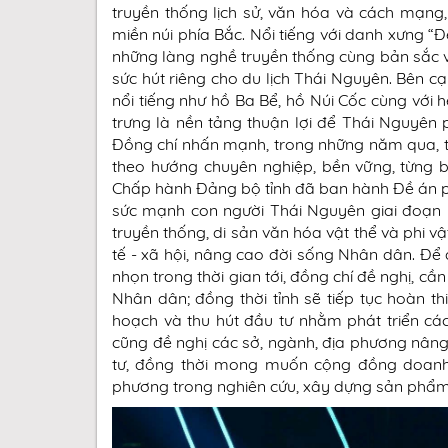
truyền thống lịch sử, văn hóa và cách mạng,
miền núi phía Bắc. Nổi tiếng với danh xưng “
những làng nghề truyền thống cùng bản sắc 
sức hút riêng cho du lịch Thái Nguyên. Bên c
nổi tiếng như hồ Ba Bể, hồ Núi Cốc cùng với
trưng là nền tảng thuận lợi để Thái Nguyên ph
Đồng chí nhấn mạnh, trong những năm qua, tỉ
theo hướng chuyên nghiệp, bền vững, từng b
Chấp hành Đảng bộ tỉnh đã ban hành Đề án phá
sức mạnh con người Thái Nguyên giai đoạn 2
truyền thống, di sản văn hóa vật thể và phi vật
tế - xã hội, nâng cao đời sống Nhân dân. Để 
nhọn trong thời gian tới, đồng chí đề nghị, c
Nhân dân; đồng thời tỉnh sẽ tiếp tục hoàn th
hoạch và thu hút đầu tư nhằm phát triển cá
cũng đề nghị các sở, ngành, địa phương nâng 
tư, đồng thời mong muốn cộng đồng doanh n
phương trong nghiên cứu, xây dựng sản phẩm 