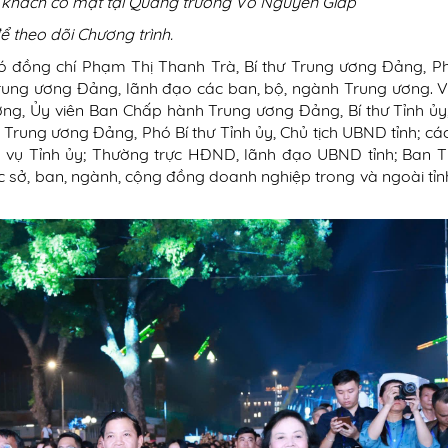
khách có mặt tại Quảng trường Võ Nguyên Giáp
ể theo dõi Chương trình.
ó đồng chí Phạm Thị Thanh Trà, Bí thư Trung ương Đảng, P
Trung ương Đảng, lãnh đạo các ban, bộ, ngành Trung ương. V
ờng, Ủy viên Ban Chấp hành Trung ương Đảng, Bí thư Tỉnh ủy
Trung ương Đảng, Phó Bí thư Tỉnh ủy, Chủ tịch UBND tỉnh; cá
g vụ Tỉnh ủy; Thường trực HĐND, lãnh đạo UBND tỉnh; Ban 
c sở, ban, ngành, cộng đồng doanh nghiệp trong và ngoài tỉn