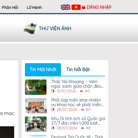
ĐĂNG NHẬP
Phản Hồi
Lữ Hành
THƯ VIỆN ẢNH
Tin Mới Nhất
Tin Nổi Bật
Thác Nà Khoang – Viên
ngọc xanh giữa chân đèo
Gió
31/07/2026
143
Phối hợp triển khai nhiệm
vụ khoa học về phát triển
du lịch di sản tại Thái
28/07/2026
167
ai mạc
Nguyên
Khu Di tích lịch sử Quốc gia
27/7 đón trên 1.000 lượt
khách dịp kỷ niệm 79 năm
28/07/2026
163
Ngày Thương binh - Liệt sỹ
Festival Trà Quốc tế - Thái