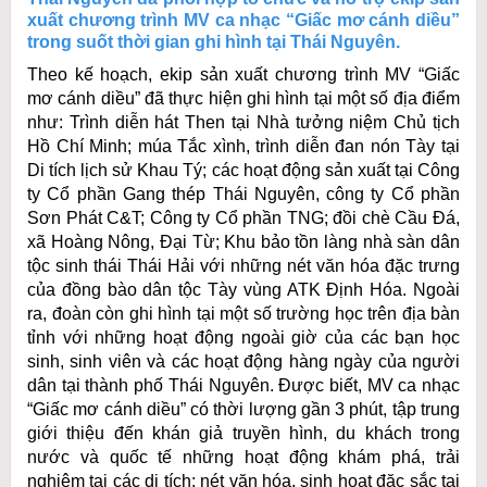
xuất chương trình MV ca nhạc “Giấc mơ cánh diều”
trong suốt thời gian ghi hình tại Thái Nguyên.
Theo kế hoạch, ekip sản xuất chương trình MV “Giấc
mơ cánh diều” đã thực hiện ghi hình tại một số địa điểm
như: Trình diễn hát Then tại Nhà tưởng niệm Chủ tịch
Hồ Chí Minh; múa Tắc xình, trình diễn đan nón Tày tại
Di tích lịch sử Khau Tý; các hoạt động sản xuất tại Công
ty Cổ phần Gang thép Thái Nguyên, công ty Cổ phần
Sơn Phát C&T; Công ty Cổ phần TNG; đồi chè Cầu Đá,
xã Hoàng Nông, Đại Từ; Khu bảo tồn làng nhà sàn dân
tộc sinh thái Thái Hải với những nét văn hóa đặc trưng
của đồng bào dân tộc Tày vùng ATK Định Hóa. Ngoài
ra, đoàn còn ghi hình tại một số trường học trên địa bàn
tỉnh với những hoạt động ngoài giờ của các bạn học
sinh, sinh viên và các hoạt động hàng ngày của người
dân tại thành phố Thái Nguyên. Được biết, MV ca nhạc
“Giấc mơ cánh diều” có thời lượng gần 3 phút, tập trung
giới thiệu đến khán giả truyền hình, du khách trong
nước và quốc tế những hoạt động khám phá, trải
nghiệm tại các di tích; nét văn hóa, sinh hoạt đặc sắc tại