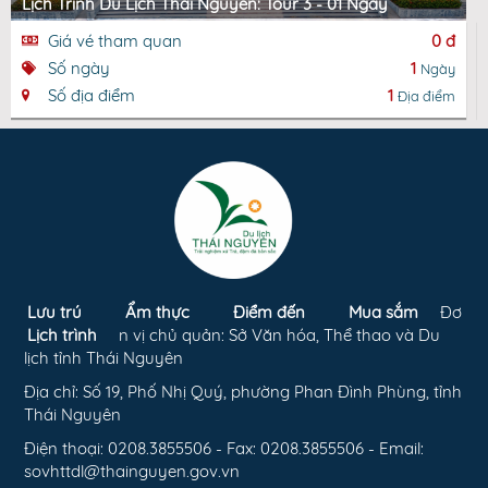
Lịch Trình Du Lịch Thái Nguyên: Tour 3 - 01 Ngày
Giá vé tham quan
0 đ
Số ngày
1
Ngày
Số địa điểm
1
Địa điểm
Lưu trú
Ẩm thực
Điểm đến
Mua sắm
Đơ
Lịch trình
n vị chủ quản: Sở Văn hóa, Thể thao và Du
lịch tỉnh Thái Nguyên
Địa chỉ: Số 19, Phố Nhị Quý, phường Phan Đình Phùng, tỉnh
Thái Nguyên
Điện thoại: 0208.3855506 - Fax: 0208.3855506 - Email:
sovhttdl@thainguyen.gov.vn