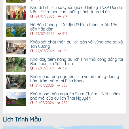
Khu di tích lịch sử Quốc gia 60 liệt sỹ TNXP Đại đội
915 – Điểm hẹn của những hành trình tri ân
24/07/2026
214
Hồ Bản Chang – Dư địa để hình thành một điểm
đến hấp dẫn
23/07/2026
214
Khảo sát phát triển du lịch gắn với vùng chè tại xã
Tân Cương
22/07/2026
194
Khơi dậy tiềm năng du lịch sinh thái cộng đồng tại
Bản Loàn, xã Yên Thịnh
22/07/2026
326
Khám phá rừng nguyên sinh và hệ thống đường
hầm trăm năm tại Phja Khao
21/07/2026
535
Khám phá thảo nguyên Slam Chiêm – Nét chấm
phá mới của du lịch Thái Nguyên
21/07/2026
259
Lịch Trình Mẫu