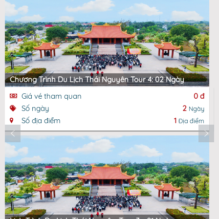
Chương Trình Du Lịch Thái Nguyên Tour 4: 02 Ngày
Giá vé tham quan
0 đ
Số ngày
2
Ngày
Số địa điểm
1
Địa điểm