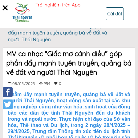
Trải nghiệm trên App
ĐĂNG NHẬP
Cài đặt
Trang chủ
MV ca nhạc “Giấc mơ cánh diều” góp phần
đẩy mạnh tuyên truyền, quảng bá về đất và
người Thái Nguyên
MV ca nhạc “Giấc mơ cánh diều” góp
phần đẩy mạnh tuyên truyền, quảng bá
về đất và người Thái Nguyên
08/05/2025
954
0
Nhằm đẩy mạnh tuyên truyền, quảng bá về đất và
người Thái Nguyên, hoạt động sản xuất tại các khu
Facebook
công nghiệp cũng như văn hóa, sinh hoạt của đồng
bào các dân tộc tỉnh Thái Nguyên đến du khách
Twitter
trong và ngoài nước. Thực hiện chỉ đạo của Sở văn
hóa, Thể thao và Du lịch, trong 2 ngày 28/4/2025 –
29/4/2025, Trung tâm Thông tin xúc tiến du lịch tỉnh
Thái Nguyên đã phối hợp tổ chức và hỗ trợ ekip sản