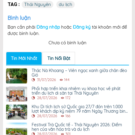
TAG :
Thái Nguyên
du lịch
Bình luận
Bạn cần phải
Đăng nhập
hoặc
Đăng ký
tài khoản mới để
được bình luận.
Chưa có bình luận
Tin Mới Nhất
Tin Nổi Bật
Thác Nà Khoang – Viên ngọc xanh giữa chân đèo
Gió
31/07/2026
144
Phối hợp triển khai nhiệm vụ khoa học về phát
triển du lịch di sản tại Thái Nguyên
28/07/2026
172
Khu Di tích lịch sử Quốc gia 27/7 đón trên 1.000
lượt khách dịp kỷ niệm 79 năm Ngày Thương binh
- Liệt sỹ
28/07/2026
166
Festival Trà Quốc tế - Thái Nguyên 2026: Điểm
hẹn của văn hóa trà và du lịch
28/07/2026
301