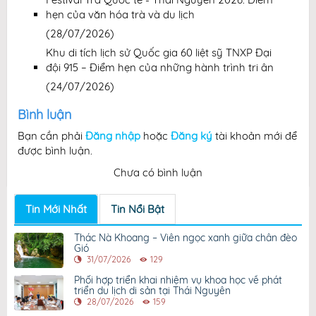
hẹn của văn hóa trà và du lịch
(28/07/2026)
Khu di tích lịch sử Quốc gia 60 liệt sỹ TNXP Đại
đội 915 – Điểm hẹn của những hành trình tri ân
(24/07/2026)
Bình luận
Bạn cần phải
Đăng nhập
hoặc
Đăng ký
tài khoản mới để
được bình luận.
Chưa có bình luận
Tin Mới Nhất
Tin Nổi Bật
Thác Nà Khoang – Viên ngọc xanh giữa chân đèo
Gió
31/07/2026
129
Phối hợp triển khai nhiệm vụ khoa học về phát
triển du lịch di sản tại Thái Nguyên
28/07/2026
159