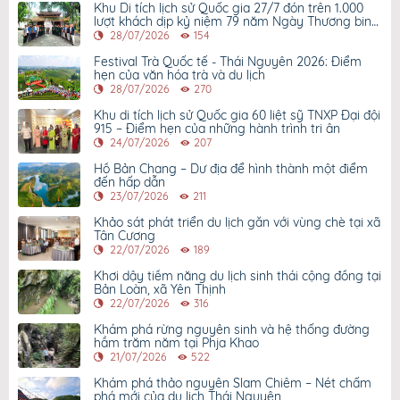
Khu Di tích lịch sử Quốc gia 27/7 đón trên 1.000
lượt khách dịp kỷ niệm 79 năm Ngày Thương binh
- Liệt sỹ
28/07/2026
154
Festival Trà Quốc tế - Thái Nguyên 2026: Điểm
hẹn của văn hóa trà và du lịch
28/07/2026
270
Khu di tích lịch sử Quốc gia 60 liệt sỹ TNXP Đại đội
915 – Điểm hẹn của những hành trình tri ân
24/07/2026
207
Hồ Bản Chang – Dư địa để hình thành một điểm
đến hấp dẫn
23/07/2026
211
Khảo sát phát triển du lịch gắn với vùng chè tại xã
Tân Cương
22/07/2026
189
Khơi dậy tiềm năng du lịch sinh thái cộng đồng tại
Bản Loàn, xã Yên Thịnh
22/07/2026
316
Khám phá rừng nguyên sinh và hệ thống đường
hầm trăm năm tại Phja Khao
21/07/2026
522
Khám phá thảo nguyên Slam Chiêm – Nét chấm
phá mới của du lịch Thái Nguyên