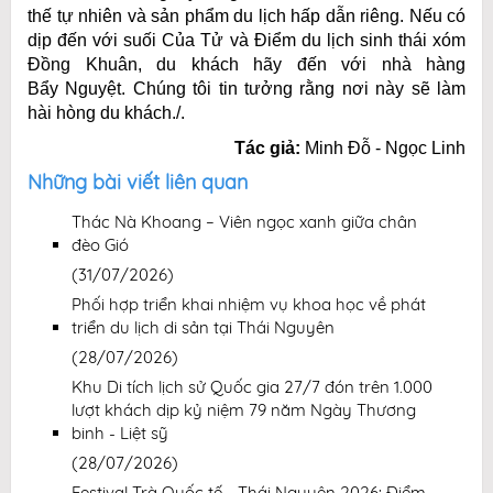
thế tự nhiên và sản phẩm du lịch hấp dẫn riêng. Nếu có
dịp đến với suối Của Tử và Điểm du lịch sinh thái xóm
Đồng Khuân, du khách hãy đến với nhà hàng
Bẩy Nguyệt. Chúng tôi tin tưởng rằng nơi này sẽ làm
hài hòng du khách./.
Tác giả:
Minh Đỗ - Ngọc Linh
Những bài viết liên quan
Thác Nà Khoang – Viên ngọc xanh giữa chân
đèo Gió
(31/07/2026)
Phối hợp triển khai nhiệm vụ khoa học về phát
triển du lịch di sản tại Thái Nguyên
(28/07/2026)
Khu Di tích lịch sử Quốc gia 27/7 đón trên 1.000
lượt khách dịp kỷ niệm 79 năm Ngày Thương
binh - Liệt sỹ
(28/07/2026)
Festival Trà Quốc tế - Thái Nguyên 2026: Điểm