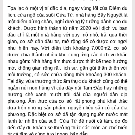
Tọa lạc ở một vị trí đắc địa, ngay vùng lõi của Điểm du
lịch, cửa ngõ của suối Cửa Tử, nhà hàng Bẩy Nguyệt là
một điểm dừng chân, nghỉ dưỡng lý tưởng dành cho du
khách. Được hình thành từ năm 2020 với dịch vụ ban
đầu chỉ là một nhà hàng với quy mô nhỏ, trải qua thời
gian, cơ sở dần đầu tư, mở rộng để có được cơ ngơi
như hiện nay. Với diện tích khoảng 7.000m2, cơ sở
được chia thành nhiều khu cung ứng các dịch vụ khác
nhau gồm: Nhà hàng ẩm thực được thiết kế theo hướng
mở, không gian rộng rãi, lịch sự, gần gũi thân thiện với
môi trường, có sức chứa đồng thời khoảng 300 khách.
Tại đây, vừa thưởng thức ẩm thực du khách cũng có thể
ngắm núi non hùng vĩ của dãy núi Tam Đảo hay những
nương chè xanh mướt trải dài của người dân địa
phương. Ẩm thực của cơ sở rất phong phú khai thác
dựa trên những sản phẩm, nguyên liệu sẵn có của địa
phương. Đặc biệt cơ sở đã tận dụng nguồn nước mát
lạnh tự nhiên của suối Cửa Tử để nuôi cá tầm, do đó
đến đây du khách sẽ thưởng thức các món ăn chế biến
từ cá tầm vô cùng tươi ngon, hấp dẫn.