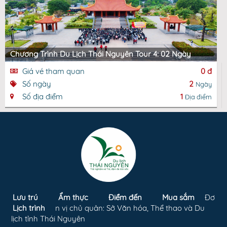
Chương Trình Du Lịch Thái Nguyên Tour 4: 02 Ngày
Giá vé tham quan
0 đ
Số ngày
2
Ngày
Số địa điểm
1
Địa điểm
Lưu trú
Ẩm thực
Điểm đến
Mua sắm
Đơ
Lịch trình
n vị chủ quản: Sở Văn hóa, Thể thao và Du
lịch tỉnh Thái Nguyên