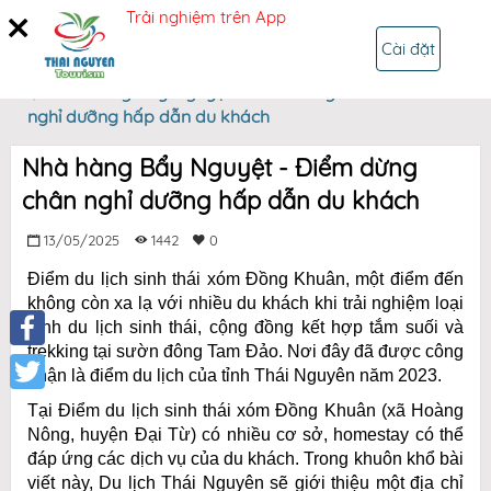
Trải nghiệm trên App
ĐĂNG NHẬP
Cài đặt
Trang chủ
Nhà hàng Bẩy Nguyệt - Điểm dừng chân
nghỉ dưỡng hấp dẫn du khách
Nhà hàng Bẩy Nguyệt - Điểm dừng
chân nghỉ dưỡng hấp dẫn du khách
13/05/2025
1442
0
Điểm du lịch sinh thái xóm Đồng Khuân, một điểm đến
không còn xa lạ với nhiều du khách khi trải nghiệm loại
hình du lịch sinh thái, cộng đồng kết hợp tắm suối và
trekking tại sườn đông Tam Đảo. Nơi đây đã được công
Facebook
nhận là điểm du lịch của tỉnh Thái Nguyên năm 2023.
Twitter
Tại Điểm du lịch sinh thái xóm Đồng Khuân (xã Hoàng
Nông, huyện Đại Từ) có nhiều cơ sở, homestay có thể
đáp ứng các dịch vụ của du khách. Trong khuôn khổ bài
viết này, Du lịch Thái Nguyên sẽ giới thiệu một địa chỉ