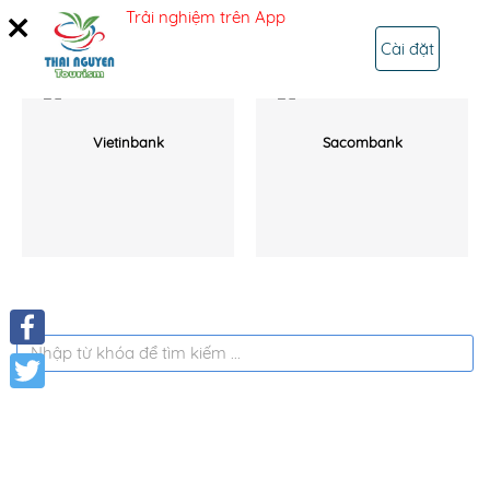
Trải nghiệm trên App
ĐĂNG NHẬP
Cài đặt
Vietinbank
Sacombank
Facebook
Twitter