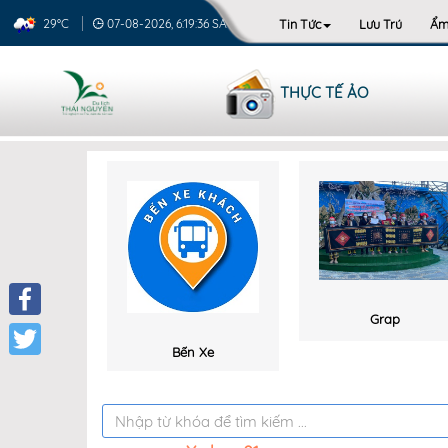
Tin Tức
Lưu Trú
Ẩm
29°C
07-08-2026, 6:19:36 SA
THỰC TẾ ẢO
Grap
Facebook
Bến Xe
Twitter