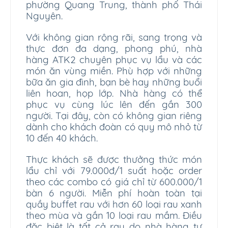
phường Quang Trung, thành phố Thái
Nguyên.
Với không gian rộng rãi, sang trọng và
thực đơn đa dạng, phong phú, nhà
hàng ATK2 chuyên phục vụ lẩu và các
món ăn vùng miền. Phù hợp với những
bữa ăn gia đình, bạn bè hay những buổi
liên hoan, họp lớp. Nhà hàng có thể
phục vụ cùng lúc lên đến gần 300
người. Tại đây, còn có không gian riêng
dành cho khách đoàn có quy mô nhỏ từ
10 đến 40 khách.
Thực khách sẽ được thưởng thức món
lẩu chỉ với 79.000đ/1 suất hoặc order
theo các combo có giá chỉ từ 600.000/1
bàn 6 người. Miễn phí hoàn toàn tại
quầy buffet rau với hơn 60 loại rau xanh
theo mùa và gần 10 loại rau mầm. Điều
đặc biệt là tất cả rau do nhà hàng tự