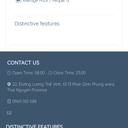
Average Price / People:
đ
Distinctive features
CONTACT US
Open Time: 08:00 -
Close Time: 23:00
22, Đường Lương Thế Vinh, tổ 13 Phan Dinh Phung ward,
Thai Nguyen Province
0969 010 588
DISTINCTIVE FEATURES