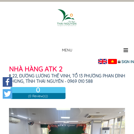
MENU
SIGN IN
NHÀ HÀNG ATK 2
22, ĐƯỜNG LƯƠNG THẾ VINH, TỔ 13 PHƯỜNG PHAN ĐÌNH
PHÙNG, TỈNH THÁI NGUYÊN - 0969 010 588
0
Facebook
(0 Review(s))
Twitter