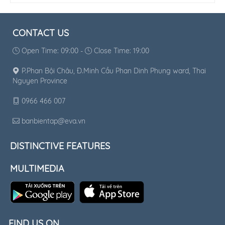
CONTACT US
Open Time: 09:00 -
Close Time: 19:00
P.Phan Bội Châu, Đ.Minh Cầu Phan Dinh Phung ward, Thai
Nguyen Province
0966 466 007
banbientap@eva.vn
DISTINCTIVE FEATURES
MULTIMEDIA
FIND US ON