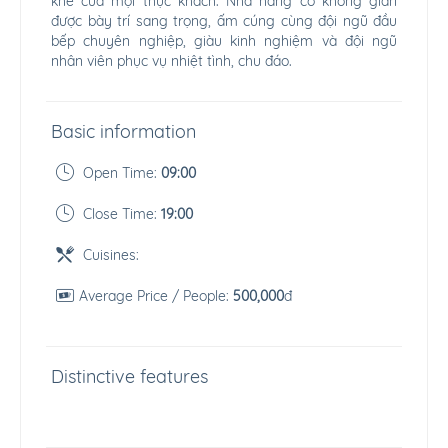
khe của mọi thực khách. Nhà hàng có không gian
được bày trí sang trọng, ấm cúng cùng đội ngũ đầu
bếp chuyên nghiệp, giàu kinh nghiệm và đội ngũ
nhân viên phục vụ nhiệt tình, chu đáo.
Basic information
Open Time:
09:00
Close Time:
19:00
Cuisines:
Average Price / People:
500,000
đ
Distinctive features