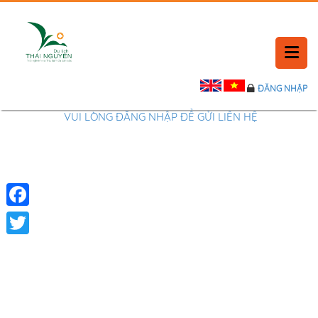
ĐĂNG NHẬP
TRANG CHỦ
VUI LÒNG ĐĂNG NHẬP ĐỂ GỬI LIÊN HỆ
TIN TỨC
LỊCH SỬ
Facebook
PHẢN HỒI
Twitter
LIÊN HỆ