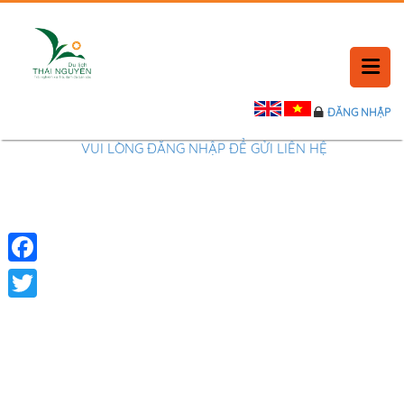
ĐĂNG NHẬP
TRANG CHỦ
VUI LÒNG ĐĂNG NHẬP ĐỂ GỬI LIÊN HỆ
LỊCH SỬ
TIN TỨC
Facebook
PHẢN HỒI
Twitter
LIÊN HỆ