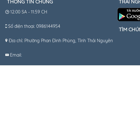
THÔNG TIN CHUNG
TRẢI NG
12:00 SA - 11:59 CH
Số điện thoại: 0986144954
TÌM CHÚ
Địa chỉ: Phường Phan Đình Phùng, Tỉnh Thái Nguyên
Email: