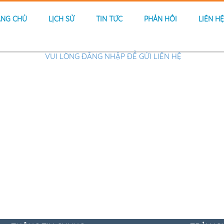
ANG CHỦ
LỊCH SỬ
TIN TỨC
PHẢN HỒI
LIÊN H
VUI LÒNG ĐĂNG NHẬP ĐỂ GỬI LIÊN HỆ