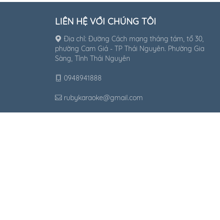
LIÊN HỆ VỚI CHÚNG TÔI
Địa chỉ: Đường Cách mạng tháng tám, tổ 30,
phường Cam Giá - TP Thái Nguyên. Phường Gia
Sàng, Tỉnh Thái Nguyên
0948941888
rubykaraoke@gmail.com