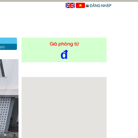
ĐĂNG NHẬP
Giá phòng từ
iá)
đ
ĐẶT NGAY