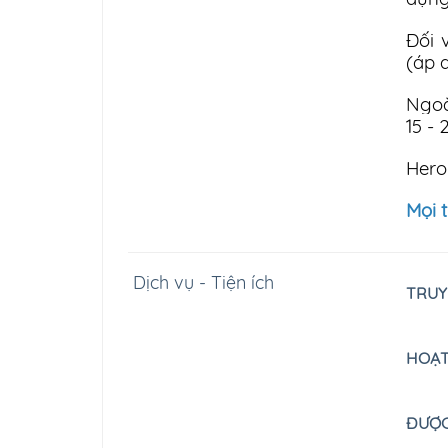
Đối 
(áp 
Ngoà
15 -
Hero 
Mọi t
Dịch vụ - Tiện ích
TRUY
HOẠT
ĐƯỢC