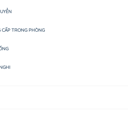
HUYỂN
 CẤP TRONG PHÒNG
ỐNG
 NGHI