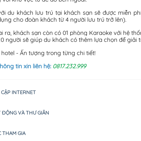
với du khách lưu trú tại khách sạn sẽ được miễn ph
dụng cho đoàn khách từ 4 người lưu trú trở lên).
i ra, khách sạn còn có 01 phòng Karaoke với hệ thống
 20 người sẽ giúp du khách có thêm lựa chọn để giải tr
hotel - Ấn tượng trong từng chi tiết!
hông tin xin liên hệ:
0817.232.999
 CẬP INTERNET
 ĐỘNG VÀ THƯ GIÃN
 THAM GIA