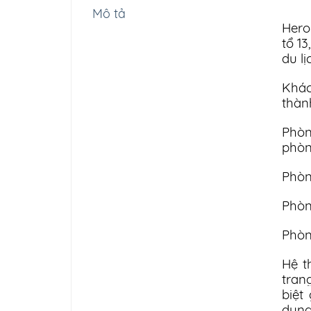
Mô tả
Hero
tổ 1
du l
Khác
thàn
Phòn
phòn
Phòn
Phòn
Phòn
Hệ t
tran
biệt
dụng