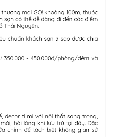
m thương mại GO! khoảng 100m, thuộc
h sạn có thể dễ dàng đi đến các điểm
hố Thái Nguyên.
iêu chuẩn khách sạn 3 sao được chia
từ 350.000 - 450.000đ/phòng/đêm và
 decor tỉ mỉ với nội thất sang trọng,
mái, hài lòng khi lưu trú tại đây. Đặc
ửa chính để tách biệt không gian sử