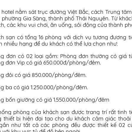
 hotel nằm sát trục đường Việt Bắc, cách Trung tâ
3, phường Gia Sàng, thành phố Thái Nguyên. Từ khác
ịch, các khu vui chơi, ăn uống, sôi động của thành p
h sạn có tổng 16 phòng với dịch vụ tương đương t
h nhiều hạng để du khách có thể lựa chọn như:
g đơn có 02 loại gồm: Phòng đơn thường có giá 
g đơn Vip có giá 650.000đ/phòng/đêm.
g đôi có giá 850.000/phòng/đêm.
g ba có giá 1.250.000/phòng/đêm.
g bốn giường có giá 1.550.000/phòng/đêm
hống phòng của khách sạn được trang trí rất tinh tế,
g thiết bị hiện đại tạo cho du khách cảm giác thoải 
 gần như tất cả các phòng đều được thiết kế 02 c
 với khu vực tủ để đồ bên ngoài.