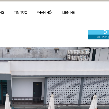
NG
TIN TỨC
PHẢN HỒI
LIÊN HỆ
0
(0 Đánh g