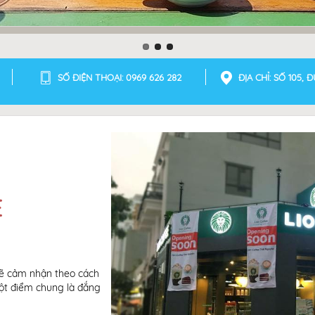
SỐ ĐIỆN THOẠI: 0969 626 282
ĐỊA CHỈ: SỐ 105,
E
 sẽ cảm nhận theo cách
một điểm chung là đắng