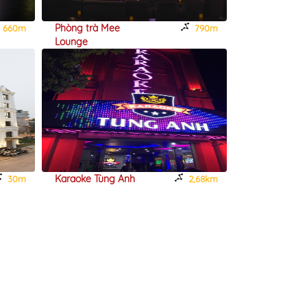
Phòng trà Mee
KOI COFFEE
660m
790m
Lounge
Karaoke Tùng Anh
Karaoke 168
30m
2,68km