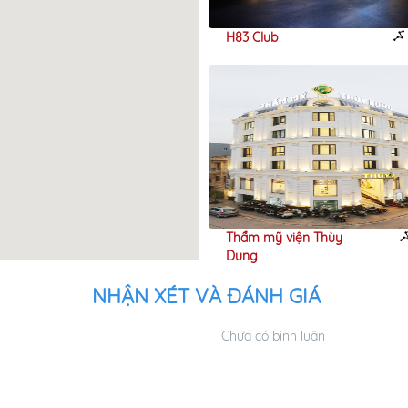
ương Spa
H83 Club
980m
CGV Cinemas
Thẩm mỹ viện Thùy
510m
 Nguyên
Dung
NHẬN XÉT VÀ ĐÁNH GIÁ
Chưa có bình luận