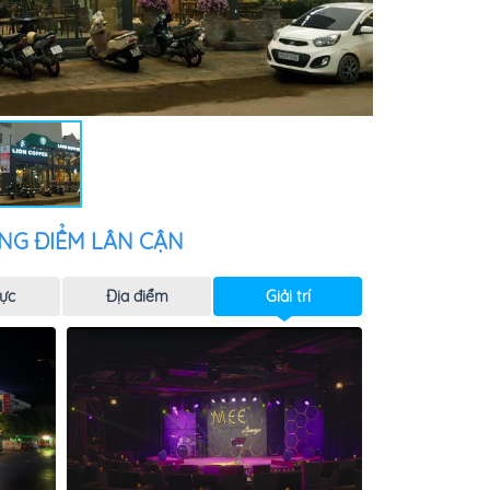
NG ĐIỂM LÂN CẬN
ực
Địa điểm
Giải trí