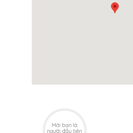
An H
Rạp 
Thái
Mời bạn là
người đầu tiên