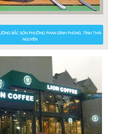
 ĐƯỜNG BẮC SƠN PHƯỜNG PHAN ĐÌNH PHÙNG, TỈNH THÁI
NGUYÊN