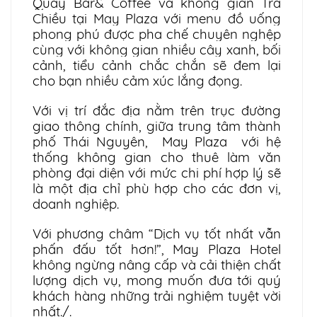
Quầy Bar& Coffee và không gian Trà
Chiều tại May Plaza với menu đồ uống
phong phú được pha chế chuyên nghệp
cùng với không gian nhiều cây xanh, bối
cảnh, tiểu cảnh chắc chắn sẽ đem lại
cho bạn nhiều cảm xúc lắng đọng.
Với vị trí đắc địa nằm trên trục đường
giao thông chính, giữa trung tâm thành
phố Thái Nguyên, May Plaza với hệ
thống không gian cho thuê làm văn
phòng đại diện với mức chi phí hợp lý sẽ
là một địa chỉ phù hợp cho các đơn vị,
doanh nghiệp.
Với phương châm “Dịch vụ tốt nhất vẫn
phấn đấu tốt hơn!”, May Plaza Hotel
không ngừng nâng cấp và cải thiện chất
lượng dịch vụ, mong muốn đưa tới quý
khách hàng những trải nghiệm tuyệt vời
nhất./.