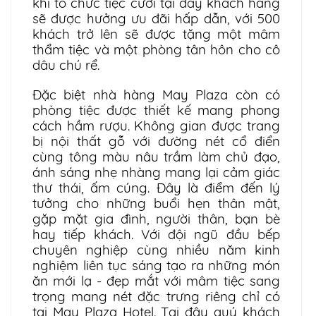
khi tổ chức tiệc cưới tại đây khách hàng
sẽ được hưởng ưu đãi hấp dẫn, với 500
khách trở lên sẽ được tặng một mâm
thẩm tiệc và một phòng tân hôn cho cô
dâu chú rể.
Đặc biệt nhà hàng May Plaza còn có
phòng tiệc được thiết kế mang phong
cách hầm rượu. Không gian được trang
bị nội thất gỗ với đường nét cổ điển
cùng tông màu nâu trầm làm chủ đạo,
ánh sáng nhẹ nhàng mang lại cảm giác
thư thái, ấm cúng. Đây là điểm đến lý
tưởng cho những buổi hẹn thân mật,
gặp mặt gia đình, người thân, bạn bè
hay tiếp khách. Với đội ngũ đầu bếp
chuyên nghiệp cùng nhiều năm kinh
nghiệm liên tục sáng tạo ra những món
ăn mới lạ - đẹp mắt với mâm tiệc sang
trọng mang nét đặc trưng riêng chỉ có
tại May Plaza Hotel. Tại đây quý khách