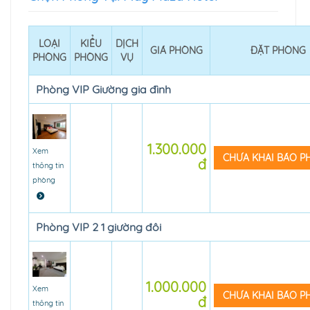
LOẠI
KIỂU
DỊCH
GIÁ PHÒNG
ĐẶT PHÒNG
PHÒNG
PHÒNG
VỤ
Phòng VIP Giường gia đình
1.300.000
Xem
CHƯA KHAI BÁO 
đ
thông tin
phòng
Phòng VIP 2 1 giường đôi
1.000.000
Xem
CHƯA KHAI BÁO 
đ
thông tin