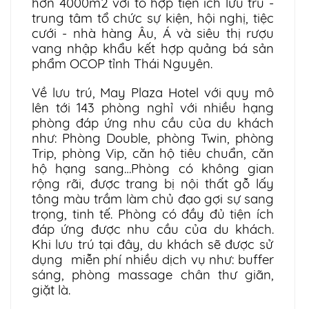
hơn 4000m2 với tổ hợp tiện ích lưu trú -
trung tâm tổ chức sự kiện, hội nghị, tiệc
cưới - nhà hàng Âu, Á và siêu thị rượu
vang nhập khẩu kết hợp quảng bá sản
phẩm OCOP tỉnh Thái Nguyên.
Về lưu trú, May Plaza Hotel với quy mô
lên tới 143 phòng nghỉ với nhiều hạng
phòng đáp ứng nhu cầu của du khách
như: Phòng Double, phòng Twin, phòng
Trip, phòng Vip, căn hộ tiêu chuẩn, căn
hộ hạng sang…Phòng có không gian
rộng rãi, được trang bị nội thất gỗ lấy
tông màu trầm làm chủ đạo gợi sự sang
trọng, tinh tế. Phòng có đầy đủ tiện ích
đáp ứng được nhu cầu của du khách.
Khi lưu trú tại đây, du khách sẽ được sử
dụng miễn phí nhiều dịch vụ như: buffer
sáng, phòng massage chân thư giãn,
giặt là.