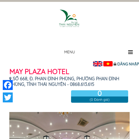
MENU
ĐĂNG NHẬP
MAY PLAZA HOTEL
SỐ 668, Đ. PHAN ĐÌNH PHÙNG, PHƯỜNG PHAN ĐÌNH
PHÙNG, TỈNH THÁI NGUYÊN - 0868.613.615
0
Facebook
(0 Đánh giá)
Twitter