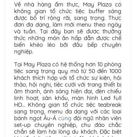
Về nhà hàng ẩm thực, May Plaza có
không gian tổ chức tiệc buffer sáng
được bố trí rộng rãi, sang trọng. Thực
đơn đa dạng, làm mới menu theo ngày
và tuần. Tại đây bạn sẽ được thưởng
thức những món ăn hấp dẫn được chế
biến khéo léo bởi đầu bếp chuyên
nghiệp.
Tại May Plaza có hệ thống hơn 10 phòng
tiệc sang trọng quy mô từ 50 đến 1000
khách thích hợp với tổ chức sự kiện, hội
thảo, hội nghị, tiệc cưới với trang thiết bị
âm thanh, ánh sáng hiện đại, đèn chiếu
linh hoạt, sân khấu, màn hình Led full
HD… Không gian tổ chức tiệc teabreak
sang trọng, menu đa dạng với các loại
bánh ngọt Âu-Á
cùng
đội ngũ nhân viên
set-up chuyên nghiệp, chu đáo chắc
chắn sẽ làm hài lòng du khách. Đặc biệt