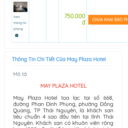
750.000
Xem
CHƯA KHAI BÁO 
đ
thông tin
phòng
Thông Tin Chi Tiết Của May Plaza Hotel
Mô tả
MAY PLAZA HOTEL
May Plaza Hotel tọa lạc tại số 668,
đường Phan Đình Phùng, phường Đồng
Quang, TP Thái Nguyên, là khách sạn
tiêu chuẩn 4 sao đầu tiên tại tỉnh Thái
Nguyên. Khách sạn có khuôn viên rộng