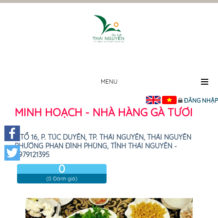
MENU
ĐĂNG NHẬP
MINH HOẠCH - NHÀ HÀNG GÀ TƯƠI
TỔ 16, P. TÚC DUYÊN, TP. THÁI NGUYÊN, THÁI NGUYÊN
PHƯỜNG PHAN ĐÌNH PHÙNG, TỈNH THÁI NGUYÊN -
Facebook
0979121395
0
Twitter
(0 Đánh giá)