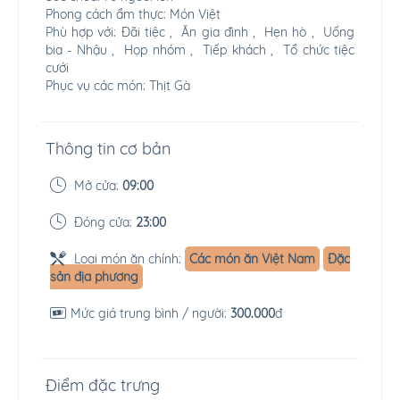
Phong cách ẩm thực: Món Việt
Phù hợp với: Đãi tiệc , Ăn gia đình , Hẹn hò , Uống
bia - Nhậu , Họp nhóm , Tiếp khách , Tổ chức tiệc
cưới
Phục vụ các món: Thịt Gà
Thông tin cơ bản
Mở cửa:
09:00
Đóng cửa:
23:00
Loại món ăn chính:
Các món ăn Việt Nam
Đặc
sản địa phương
Mức giá trung bình / người:
300.000
đ
Điểm đặc trưng