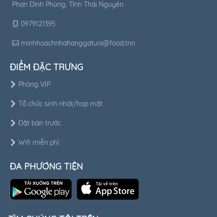
Phan Đình Phùng, Tỉnh Thái Nguyên
0979121395
minhhoachnhahanggatuoi@food.tnn
ĐIỂM ĐẶC TRƯNG
Phòng VIP
Tổ chức sinh nhật/họp mặt
Đặt bàn trước
Wifi miễn phí
ĐA PHƯƠNG TIỆN