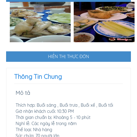
HIỂN THỊ THỰC ĐƠN
Thông Tin Chung
Mô tả
Thích hợp: Buổi sáng , Buổi trưa , Buổi xế , Buổi tối
Giờ nhận khách cuối: 10:30 PM
Thời gian chuẩn bị: Khoảng 5 - 10 phút
Nghỉ lễ: Các ngày lễ trong năm
Thể loại: Nhà hàng
Sức chứa: 70 người lớn