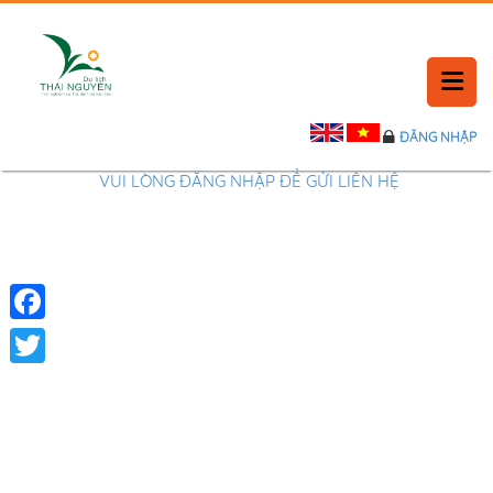
ĐĂNG NHẬP
TRANG CHỦ
VUI LÒNG ĐĂNG NHẬP ĐỂ GỬI LIÊN HỆ
LỊCH SỬ
TIN TỨC
Facebook
PHẢN HỒI
Twitter
LIÊN HỆ