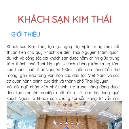
KHÁCH SẠN KIM THÁI
GIỚI THIỆU
Khách sạn Kim Thái, tọa lạc ngay tại vị trí trung tâm, rất
thuận tiện cho quý khách khi đến Thái Nguyên thăm quan,
du lịch và công tác bởi khách sạn được nằm chính giữa trung
tâm thành phố Thái Nguyên - cách đường tròn trung tâm
của thành phố Thái Nguyên 100m, gần con sông Cầu thơ
mộng, gần Bảo tàng văn hóa các dân tộc Việt Nam và các
cơ quan hành chính của tỉnh và thành phố Thái Nguyên.
Với đội ngũ nhân viên nhiệt tình, trẻ trung năng động được
đào tạo chuyên nghiệp nhất định sẽ làm hài lòng quý
khách.Ngoài ra khách sạn chúng tôi sẵn sàng tư vấn các
tour, tuyến du lịch.Đặt vé tàu, vé xe, vé máy bay cho quý
khách khi có nhu cầu.
Khách sạn Kim Thái với kiến trúc hiện đại, đầy đủ tiện nghi,
nội thất sang trọng, đạt tiêu chuẩn trên 3 sao - Theo tiêu
chuẩn quốc tế.