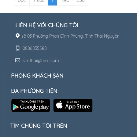
Đầu
Trước
1
Tiếp
Cuối
LIÊN HỆ VỚI CHÚNG TÔI
số 03 Phường Phan Đình Phùng, Tỉnh Thái Nguyên
0886835588
kimthai@mail.com
PHÒNG KHÁCH SẠN
ĐA PHƯƠNG TIỆN
TÌM CHÚNG TÔI TRÊN