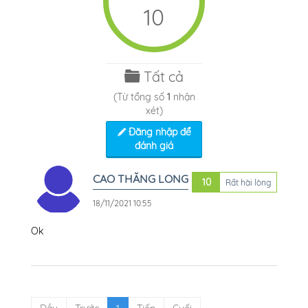
10
Tất cả
(Từ tổng số
1
nhận
xét)
Đăng nhập để
đánh giá
CAO THĂNG LONG
10
Rất hài lòng
18/11/2021 10:55
Ok