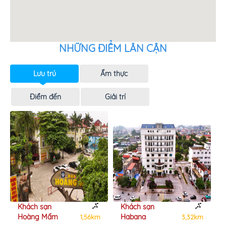
NHỮNG ĐIỂM LÂN CẬN
Lưu trú
Ẩm thực
Điểm đến
Giải trí
Khách sạn
Khách sạn
Hoàng Mấm
Habana
1,56km
3,32km