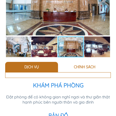
Quy mô khách sạn bao gồm 17 tầng 58 phòng, nội thất cao
cấp sẽ tạo cho quý khách cảm giác thân thiện và tiện lợi
trong thời gian lưu trú tại khách sạn. Bởi khách sạn có nhiều
loại phòng khác nhau, không gian trong phòng thoáng mát
sạch sẽ, mỗi phòng đều có cửa sổ hướng ra ngoài trục chính
giao thông của thành phố, cấu trúc phòng khép kín tiện nghi
hiện đại. Trang thiết bị thân thiện với môi trường và tiết kiệm
năng lượng như hệ thống thang máy, cùng hệ thống điều
hòa trung tâm tiên tiến với hệ thống lọc không khí tiêu chuẩn
châu âu, Ti vi truyền hình cáp, tủ lạnh, internet không dây tốc
độ cao miễn phí, két an toàn, có chỗ để xe ở tầng hầm miễn
phí...
DỊCH VỤ
CHÍNH SÁCH
KHÁM PHÁ PHÒNG
Đặt phòng để có không gian nghỉ ngơi và thư giãn thật
hạnh phúc bên người thân và gia đình
BẢN ĐỒ