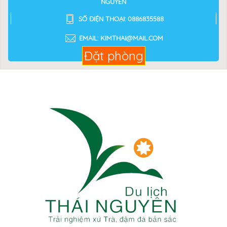
NGUYÊN
SỐ ĐIỆN THOẠI: 0886835588
EMAIL: KIMTHAI@MAIL.COM
Đặt phòng