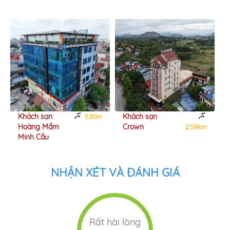
Khách sạn
Khách sạn
520m
Hoàng Mấm
Crown
2,59km
Minh Cầu
NHẬN XÉT VÀ ĐÁNH GIÁ
Rất hài lòng