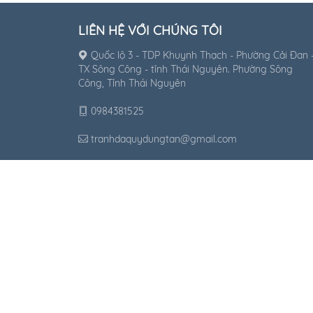
LIÊN HỆ VỚI CHÚNG TÔI
Quốc lộ 3 - TDP Khuynh Thạch - Phường Cải Đan 
TX Sông Công - tỉnh Thái Nguyên. Phường Sông
Công, Tỉnh Thái Nguyên
0984381525
tranhdaquydungtan@gmail.com