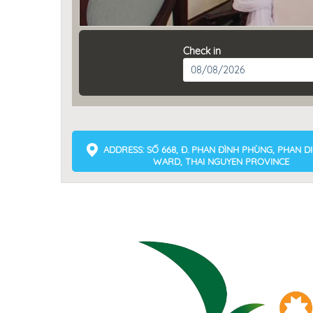
Check in
ADDRESS: SỐ 668, Đ. PHAN ĐÌNH PHÙNG, PHAN 
WARD, THAI NGUYEN PROVINCE