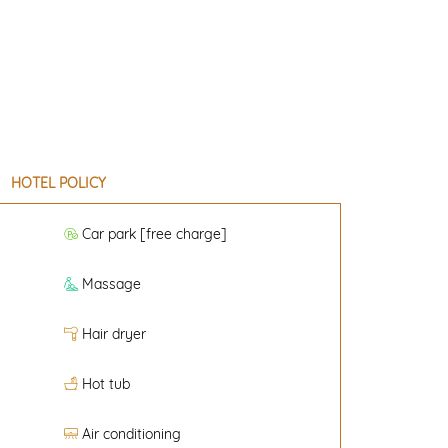
HOTEL POLICY
Car park [free charge]
Massage
Hair dryer
Hot tub
Air conditioning