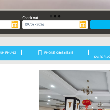
Check out
DINH PHUNG
PHONE: 0868.613.615
SALES.PL