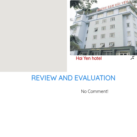
u cây xanh, bối
i cho bạn nhiều
giao thông chính,
, May Plaza với
 phòng đại diện
chỉ phù hợp cho
Hai Yen hotel
Dong 
2.06km
540m
t vẫn phấn đấu
REVIEW AND EVALUATION
ừng nâng cấp và
uốn đưa tới quý
No Comment!
 nhất./.