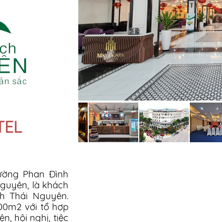
TEL
đường Phan Đình
guyên, là khách
nh Thái Nguyên.
00m2 với tổ hợp
ện, hội nghị, tiệc