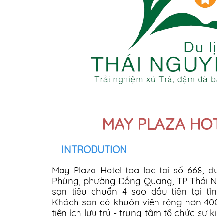
MAY PLAZA HO
INTRODUTION
May Plaza Hotel tọa lạc tại số 668, 
Phùng, phường Đồng Quang, TP Thái N
sạn tiêu chuẩn 4 sao đầu tiên tại tỉ
Khách sạn có khuôn viên rộng hơn 40
tiện ích lưu trú - trung tâm tổ chức sự ki