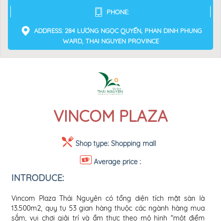
PHONE:
ADDRESS: 284 LƯƠNG NGỌC QUYẾN, PHAN DINH PHUNG
WARD, THAI NGUYEN PROVINCE
VINCOM PLAZA
Shop type:
Shopping mall
Average price :
INTRODUCE:
Vincom Plaza Thái Nguyên có tổng diện tích mặt sàn là
13.500m2, quy tụ 53 gian hàng thuộc các ngành hàng mua
sắm, vui chơi giải trí và ẩm thực theo mô hình "một điểm