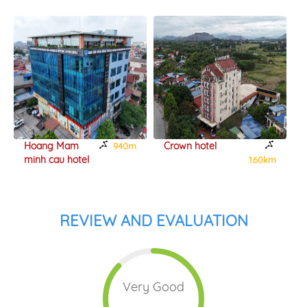
Hoang Mam
Crown hotel
940m
minh cau hotel
1.60km
REVIEW AND EVALUATION
Very Good