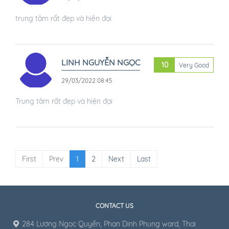
trung tâm rất đẹp và hiện đại
LINH NGUYỄN NGỌC
10
Very Good
29/03/2022 08:45
Trung tâm rất đẹp và hiện đại
First
Prev
1
2
Next
Last
CONTACT US
284 Lương Ngọc Quyến, Phan Dinh Phung ward, Thai