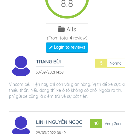
8.8
Alls
(From total
4
review)
Login to reviews
TRANG BÙI
5
Normal
30/09/2021 14:38
Vincom bé. Hiện nay chỉ còn vài gian hàng. Vị trí để xe cực kì
thiếu thốn. Nếu đông thì xe ô tô không có chỗ. Ngoài ra thu
phí gửi xe cũng là điểm trừ về sự bất tiện.
LINH NGUYỄN NGỌC
10
Very Good
29/03/2022 08:49