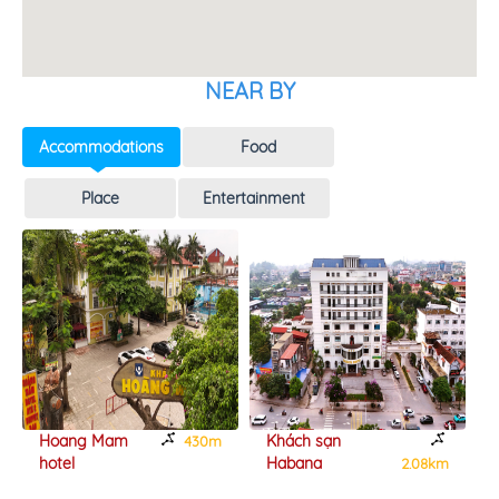
NEAR BY
Accommodations
Food
Place
Entertainment
Hoang Mam
Khách sạn
430m
hotel
Habana
2.08km