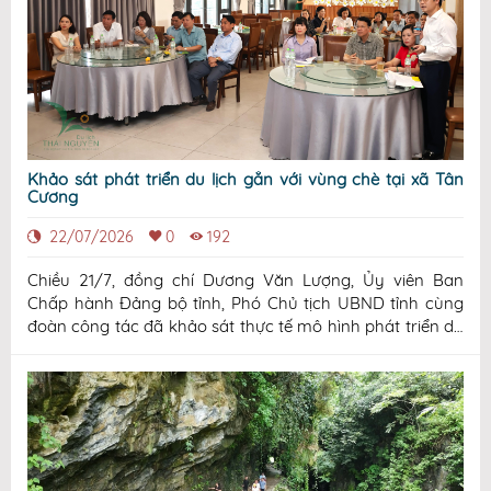
Khảo sát phát triển du lịch gắn với vùng chè tại xã Tân
Cương
22/07/2026
0
192
Chiều 21/7, đồng chí Dương Văn Lượng, Ủy viên Ban
Chấp hành Đảng bộ tỉnh, Phó Chủ tịch UBND tỉnh cùng
đoàn công tác đã khảo sát thực tế mô hình phát triển du
lịch gắn với vùng chè tại xã Tân Cương. Tham gia đoàn
có lãnh đạo các sở, ngành, địa phương và các đơn vị liên
quan. Trong chương trình, đoàn