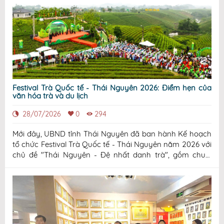
Festival Trà Quốc tế - Thái Nguyên 2026: Điểm hẹn của
văn hóa trà và du lịch
28/07/2026
0
294
Mới đây, UBND tỉnh Thái Nguyên đã ban hành Kế hoạch
tổ chức Festival Trà Quốc tế - Thái Nguyên năm 2026 với
chủ đề "Thái Nguyên - Đệ nhất danh trà", gồm chuỗi
hoạt động quảng bá hình ảnh vùng đất, con người và
thương hiệu Trà Thái Nguyên đến với bạn bè trong nước
và quốc tế.