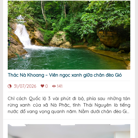
Thác Nà Khoang – Viên ngọc xanh giữa chân đèo Gió
31/07/2026
0
141
Chỉ cách Quốc lộ 3 vài phút đi bộ, phía sau những tán
rừng xanh của xã Nà Phặc, tỉnh Thái Nguyên là tiếng
nước đổ vang vọng quanh năm. Nằm dưới chân đèo Gió,
thác Nà Khoang vẫn giữ được vẻ đẹp nguyên sơ với
dòng nước trong mát, những tầng đá tự nhiên và không
gian rừng xanh yên bình. Không chỉ là đi