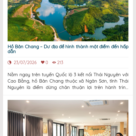
Hồ Bản Chang – Dư địa để hình thành một điểm đến hấp
dẫn
23/07/2026
0
213
Nằm ngay trên tuyến Quốc lộ 3 kết nối Thái Nguyên với
Cao Bằng, hồ Bản Chang thuộc xã Ngân Sơn, tỉnh Thái
Nguyên là điểm dừng chân thuận lợi trên hành trình
khám phá vùng Đông Bắc. Chỉ cách quốc lộ vài phút di
chuyển, nơi đây sở hữu không gian yên tĩnh, cảnh quan
tự nhiên còn khá nguyên vẹn và đã đư