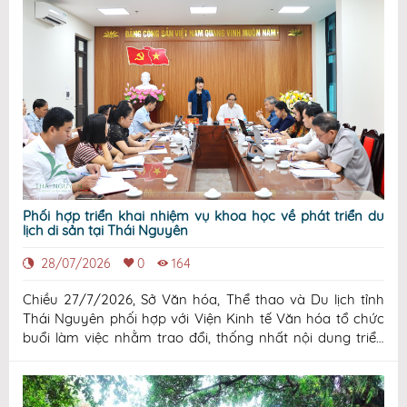
Phối hợp triển khai nhiệm vụ khoa học về phát triển du
lịch di sản tại Thái Nguyên
28/07/2026
0
164
Chiều 27/7/2026, Sở Văn hóa, Thể thao và Du lịch tỉnh
Thái Nguyên phối hợp với Viện Kinh tế Văn hóa tổ chức
buổi làm việc nhằm trao đổi, thống nhất nội dung triển
khai nhiệm vụ khoa học "Nghiên cứu mô hình quản trị và
phát triển du lịch di sản trong bối cảnh mới phục vụ bảo
tồn, phát huy giá trị văn