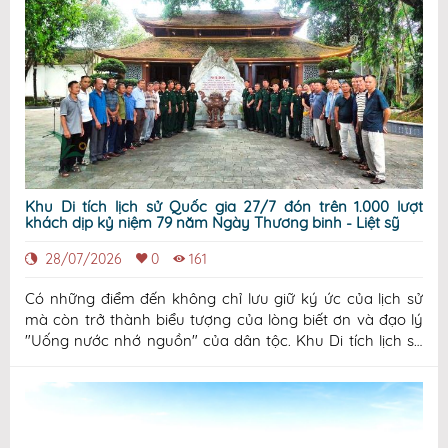
Khu Di tích lịch sử Quốc gia 27/7 đón trên 1.000 lượt
khách dịp kỷ niệm 79 năm Ngày Thương binh - Liệt sỹ
28/07/2026
0
161
Có những điểm đến không chỉ lưu giữ ký ức của lịch sử
mà còn trở thành biểu tượng của lòng biết ơn và đạo lý
"Uống nước nhớ nguồn" của dân tộc. Khu Di tích lịch sử
Quốc gia 27/7 tại xã Đại Phúc, tỉnh Thái Nguyên không
chỉ là nơi ghi dấu sự kiện ra đời Ngày Thương binh - Liệt
sĩ mà còn là điểm đến về