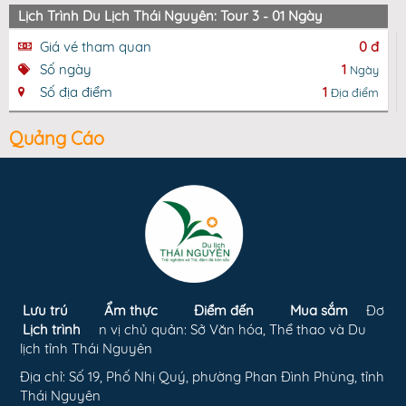
Lịch Trình Du Lịch Thái Nguyên: Tour 3 - 01 Ngày
Giá vé tham quan
0 đ
Số ngày
1
Ngày
Số địa điểm
1
Địa điểm
Quảng Cáo
Lưu trú
Ẩm thực
Điểm đến
Mua sắm
Đơ
Lịch trình
n vị chủ quản: Sở Văn hóa, Thể thao và Du
lịch tỉnh Thái Nguyên
Địa chỉ: Số 19, Phố Nhị Quý, phường Phan Đình Phùng, tỉnh
Thái Nguyên