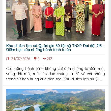
Khu di tích lịch sử Quốc gia 60 liệt sỹ TNXP Đại đội 915 –
Điểm hẹn của những hành trình tri ân
24/07/2026
0
212
Có những hành trình không chỉ đưa chúng ta đến một
vùng đất mới, mà còn đưa chúng ta trở về với những
trang sử hào hùng của dân tộc. Khu di tích lịch sử Quốc
gia 60 liệt sĩ TNXP Đại đội 915, Đội 91 Bắc Thái từ lâu đã
trở thành điểm dừng chân ý nghĩa để mỗi du khách lắng
lòng trước những ký ức bi trá