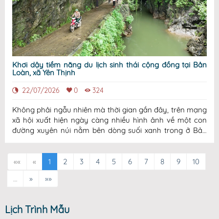
Khơi dậy tiềm năng du lịch sinh thái cộng đồng tại Bản
Loàn, xã Yên Thịnh
22/07/2026
0
324
Không phải ngẫu nhiên mà thời gian gần đây, trên mạng
xã hội xuất hiện ngày càng nhiều hình ảnh về một con
đường xuyên núi nằm bên dòng suối xanh trong ở Bản
Loàn, xã Yên Thịnh. Chỉ vài bức ảnh, vài đoạn video ngắn
cũng đủ khiến nhiều người tò mò bởi vẻ đẹp vừa hoang
sơ, vừa rất khác so với những đi
««
«
1
2
3
4
5
6
7
8
9
10
…
»
»»
Lịch Trình Mẫu