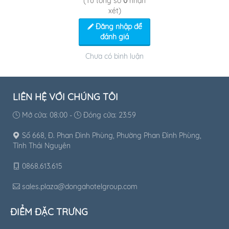
(Từ tổng số
0
nhận
xét)
Đăng nhập để
đánh giá
Chưa có bình luận
LIÊN HỆ VỚI CHÚNG TÔI
Mở cửa: 08:00 -
Đóng cửa: 23:59
Số 668, Đ. Phan Đình Phùng, Phường Phan Đình Phùng,
Tỉnh Thái Nguyên
0868.613.615
sales.plaza@dongahotelgroup.com
ĐIỂM ĐẶC TRƯNG