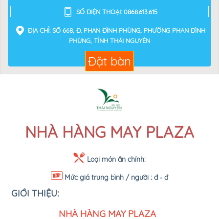
SỐ ĐIỆN THOẠI: 0868.613.615
ĐỊA CHỈ: SỐ 668, Đ. PHAN ĐÌNH PHÙNG, PHƯỜNG PHAN ĐÌNH
PHÙNG, TỈNH THÁI NGUYÊN
Đặt bàn
NHÀ HÀNG MAY PLAZA
Loại món ăn chính:
Mức giá trung bình / người :
đ - đ
GIỚI THIỆU:
NHÀ HÀNG MAY PLAZA