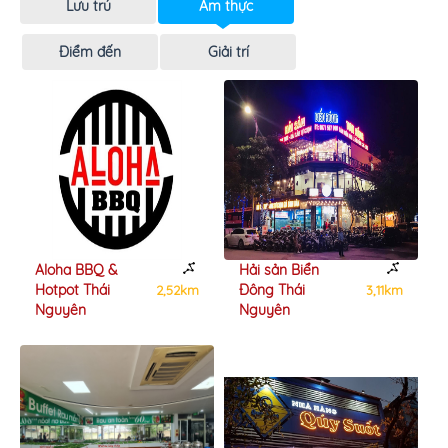
Lưu trú
Ẩm thực
Điểm đến
Giải trí
Aloha BBQ &
Hải sản Biển
Hotpot Thái
Đông Thái
2,52km
3,11km
Nguyên
Nguyên