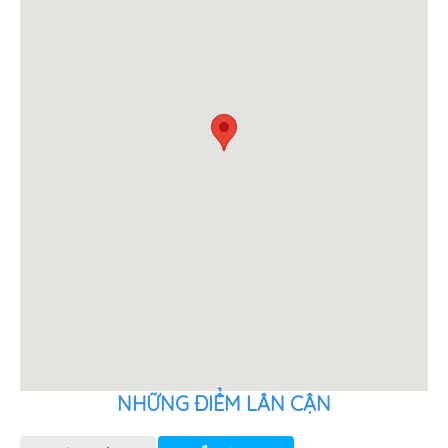
món ăn.
Mọi thông tin xin liên hệ:
Hotline: 0868.812.615 hoặc 0868.613.615
Website: www.mayplazahotel.com
NHỮNG ĐIỂM LÂN CẬN