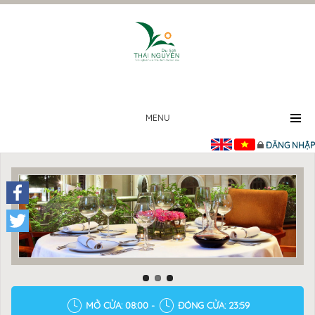
MENU
ĐĂNG NHẬP
Facebook
Twitter
MỞ CỬA: 08:00 -
ĐÓNG CỬA: 23:59