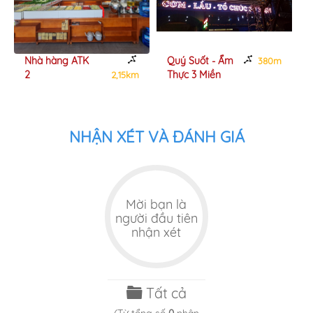
Nhà hàng ATK
Quý Suốt - Ẩm
380m
2
Thực 3 Miền
2,15km
NHẬN XÉT VÀ ĐÁNH GIÁ
Mời bạn là
người đầu tiên
nhận xét
Tất cả