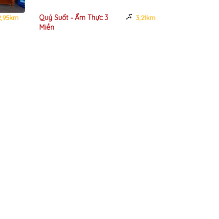
Quý Suốt - Ẩm Thực 3
Minh Hoạch -
,95km
3,21km
Miền
Hàng Gà Tươi