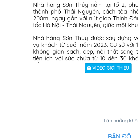
Nhà hàng Sơn Thúy nằm tại tổ 2, ph
thành phố Thái Nguyên, cách tòa nh
200m,
ngay gần với nút giao Thịnh Đá
tốc Hà Nội - Thái Nguyên, giữa một khu 
Nhà hàng Sơn Thúy được xây dựng v
vụ khách từ cuối năm 2023.
Cơ sở với 
không gian sạch, đẹp, nội thất sang 
tiện ích với sức chứa từ 10 đến 30 kh
tiếp khách, gặp mặt, gia đình.
VIDEO GIỚI THIỆU
Không gian của nhà hàng được thiết k
khấu, âm thanh, ánh sáng hiện đại, m
cấp có thể tổ chức các sự kiện, Hội ngh
cưới quy mô lớn với sức chứa tối đa lê
Đặc biệt cơ sở có nhiều ưu đãi dành
trong việc sử sụng sân khấu, thiết 
sáng, màn hình led.
Tận hưởng khôn
Ẩm thực tại nhà hàng Sơn Thúy khá đa
BẢN ĐỒ