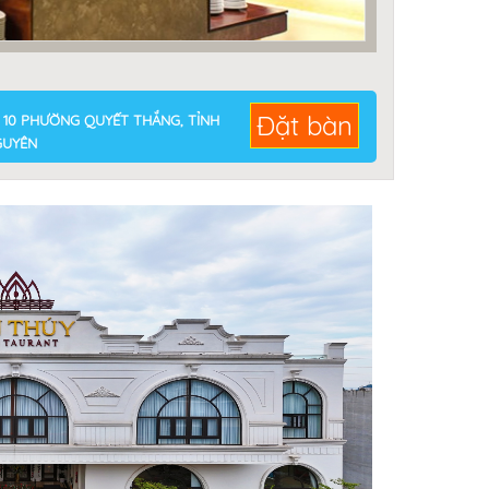
Đặt bàn
Ố 10 PHƯỜNG QUYẾT THẮNG, TỈNH
GUYÊN