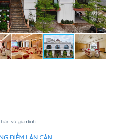
ân và gia đình.
NG ĐIỂM LÂN CẬN