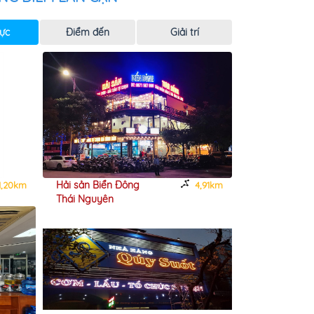
ực
Điểm đến
Giải trí
Hải sản Biển Đông
Xuân Ba - Lẩ
,20km
4,91km
Thái Nguyên
Đồng