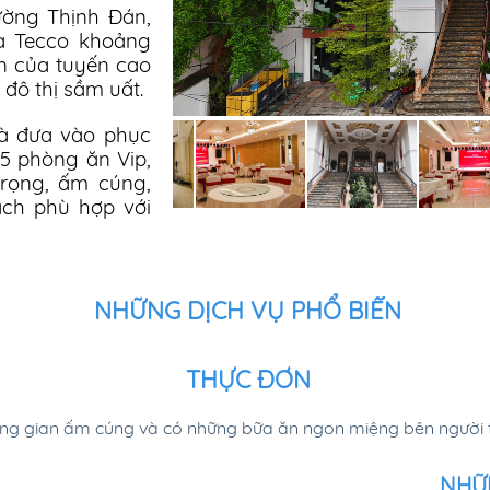
ường Thịnh Đán,
à Tecco khoảng
n của tuyến cao
đô thị sầm uất.
à đưa vào phục
15 phòng ăn Vip,
trọng, ấm cúng,
ách phù hợp với
ế rộng rãi, sân
àn hình led cao
NHỮNG DỊCH VỤ PHỔ BIẾN
ị, Hội thảo, tiệc
n đến 700 khách.
 cho khách đoàn
THỰC ĐƠN
bị âm thanh ánh
g gian ấm cúng và có những bữa ăn ngon miệng bên người th
 dạng với những
NHỮ