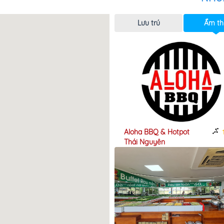
p ứng nhiều đối
u đầu vào luôn
o tươi ngon, vệ
Lưu trú
Ẩm th
ay nghề chế biến
ủa các đầu bếp
iện, nhiệt tình,
i lòng du khách
 đón những đoàn
c quy mô, hoành
hàng Sao Bắc
Aloha BBQ & Hotpot
4,05km
1
 ưu đãi, hỗ trợ
Thái Nguyên
h khi liên hệ và
6 811 234
trong từng món