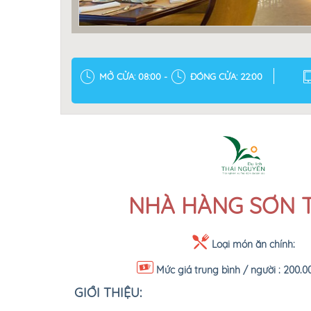
MỞ CỬA: 08:00 -
ĐÓNG CỬA: 22:00
NHÀ HÀNG SƠN 
Loại món ăn chính:
Mức giá trung bình / người :
200.00
GIỚI THIỆU: