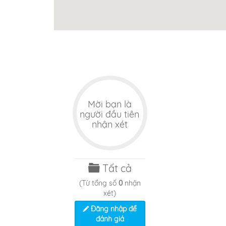
N
Nhà hàng May Plaza
Nhà 
3,89km
2,84km
Mời bạn là
người đầu tiên
nhận xét
Tất cả
(Từ tổng số
0
nhận
xét)
Đăng nhập để
đánh giá