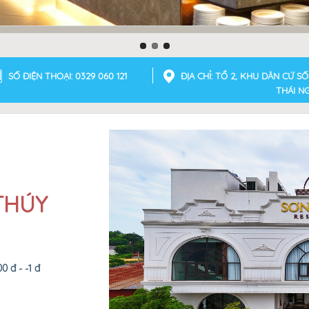
SỐ ĐIỆN THOẠI: 0329 060 121
ĐỊA CHỈ: TỔ 2, KHU DÂN CỨ S
THÁI N
THÚY
0 đ - -1 đ