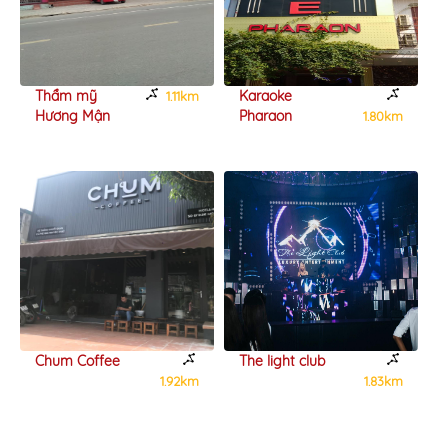
Thẩm mỹ
Karaoke
1.11km
Hương Mận
Pharaon
1.80km
Chum Coffee
The light club
1.92km
1.83km