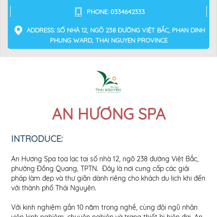
PHONE: 0334642333
ADDRESS: SỐ NHÀ 12, NGÕ 238 ĐƯỜNG VIỆT BẮC, PHAN DINH
PHUNG WARD, THAI NGUYEN PROVINCE
AN HƯƠNG SPA
INTRODUCE:
An Hương Spa tọa lạc tại số nhà 12, ngõ 238 đường Việt Bắc,
Dịc
phường Đồng Quang, TPTN. Đây là nơi cung cấp các giải
đá 
pháp làm đẹp và thư giãn dành riêng cho khách du lịch khi đến
vào
với thành phố Thái Nguyên.
- T
Với kinh nghiệm gần 10 năm trong nghề, cùng đội ngũ nhân
có 