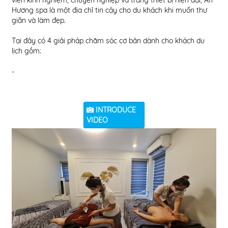
viên kinh nghiệm, chuyên nghiệp và trang thiết bị hiện đại, An
thả
Hương spa là một địa chỉ tin cậy cho du khách khi muốn thư
giãn và làm đẹp.
- C
chấ
Tại đây có 4 giải pháp chăm sóc cơ bản dành cho khách du
lịch gồm:
-
INTRODUCE
VIDEO