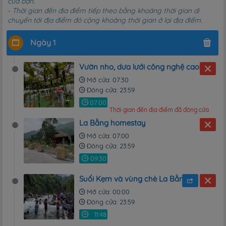
của bạn.
Khám phá
- Thời gian đến địa điểm tiếp theo bằng khoảng thời gian di
Dã ngoại
chuyển tới địa điểm đó cộng khoảng thời gian ở lại địa điểm.
Chụp ảnh
Ngày 1
Vườn nho, dưa lưới công nghệ cao tại xóm Quéo
Mở cửa: 07:30
Đóng cửa: 23:59
Thời gian đến địa điểm đã đóng cửa
La Bằng homestay
Mở cửa: 07:00
Đóng cửa: 23:59
Suối Kẹm và vùng chè La Bằng
Mở cửa: 00:00
Đóng cửa: 23:59