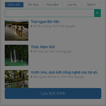
Điểm đến
Ẩm thực
Mua sắm
Lưu trú
Giải trí
Trại ngựa Bá Vân
Xã Tân Cương, Tỉnh Thái Nguyên
Thác Nậm Rứt
Xã Thần Sa, Tỉnh Thái Nguyên
Vườn nho, dưa lưới công nghệ cao tại xóm Quéo
Xóm Quéo Xã Đại Từ, Tỉnh Thái Nguyên
Lưu lịch trình
Điểm du lịch sinh thái Phượng Hoàng
Xã Võ Nhai, Tỉnh Thái Nguyên