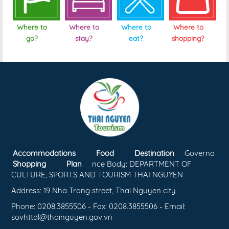
Where to
Where to
Where to
Where to
go?
stay?
eat?
shopping?
Accommodations
Food
Destination
Governa
Shopping
Plan
nce Body: DEPARTMENT OF
CULTURE, SPORTS AND TOURISM THAI NGUYEN
Address: 19 Nha Trang street, Thai Nguyen city
Phone: 0208.3855506 - Fax: 0208.3855506 - Email:
sovhttdl@thainguyen.gov.vn