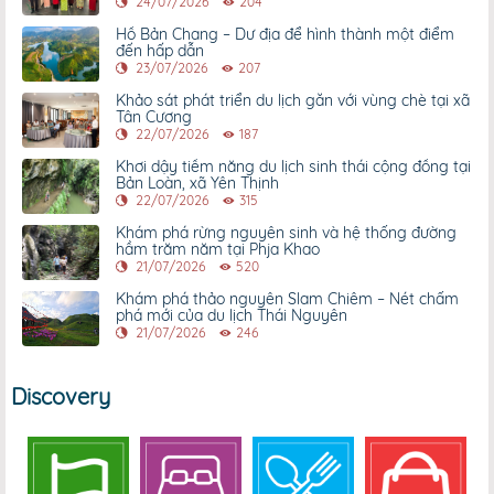
24/07/2026
204
Hồ Bản Chang – Dư địa để hình thành một điểm
đến hấp dẫn
23/07/2026
207
Khảo sát phát triển du lịch gắn với vùng chè tại xã
Tân Cương
22/07/2026
187
Khơi dậy tiềm năng du lịch sinh thái cộng đồng tại
Bản Loàn, xã Yên Thịnh
22/07/2026
315
Khám phá rừng nguyên sinh và hệ thống đường
hầm trăm năm tại Phja Khao
21/07/2026
520
Khám phá thảo nguyên Slam Chiêm – Nét chấm
phá mới của du lịch Thái Nguyên
21/07/2026
246
Discovery