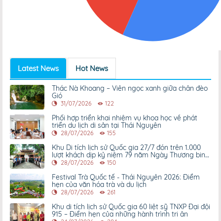
Latest News
Hot News
Thác Nà Khoang – Viên ngọc xanh giữa chân đèo
Gió
31/07/2026
122
Phối hợp triển khai nhiệm vụ khoa học về phát
triển du lịch di sản tại Thái Nguyên
28/07/2026
155
Khu Di tích lịch sử Quốc gia 27/7 đón trên 1.000
lượt khách dịp kỷ niệm 79 năm Ngày Thương binh
- Liệt sỹ
28/07/2026
150
Festival Trà Quốc tế - Thái Nguyên 2026: Điểm
hẹn của văn hóa trà và du lịch
28/07/2026
261
Khu di tích lịch sử Quốc gia 60 liệt sỹ TNXP Đại đội
915 – Điểm hẹn của những hành trình tri ân