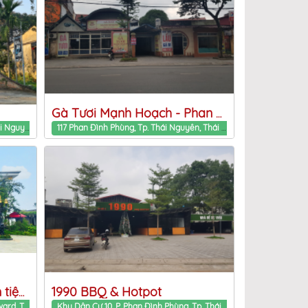
Gà Tươi Mạnh Hoạch - Phan Đình Phùng
Phố Đuổm Phu Luong commune, Thai Nguyen Province
117 Phan Đình Phùng, Tp. Thái Nguyên, Thái Nguyên Phan Dinh Phung ward, Thai Nguyen Province
1990 BBQ & Hotpot
Trung tâm tổ chức sự kiện tiệc cưới Garlic
253 Cách Mạng Tháng 8 Song Cong ward, Thai Nguyen Province
Khu Dân Cư 10, P. Phan Đình Phùng, Tp. Thái Nguyên, Thái Nguyên Phan Dinh Phung ward, Thai Nguyen Province