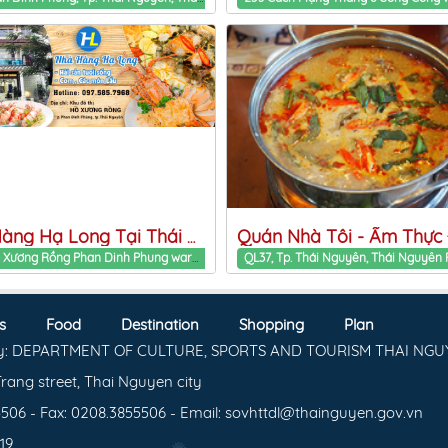
Nhà Hàng Hạ Long Tại Thái Nguyên
KĐT Hồ Xương Rồng Phan Dinh Phung ward, Thai Nguyen Province
s
Food
Destination
Shopping
Plan
y: DEPARTMENT OF CULTURE, SPORTS AND TOURISM THAI NGU
rang street, Thai Nguyen city
506 - Fax: 0208.3855506 - Email: sovhttdl@thainguyen.gov.vn
719