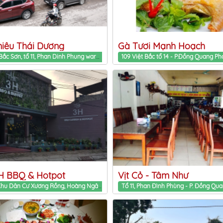
iêu Thái Dương
Gà Tươi Mạnh Hoạch
Đường Bắc Sơn, tổ 11, Phan Dinh Phung ward, Thai Nguyen Province
H BBQ & Hotpot
Vịt Cỏ - Tâm Như
Tổ 28, Khu Dân Cư Xương Rồng, Hoàng Ngân, Tp. Thái Nguyên, Thái Nguyên Phan Dinh Phung ward, Thai Nguyen Province