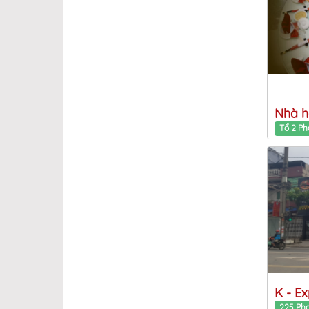
Nhà h
K - E