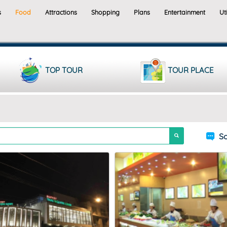
s
Food
Attractions
Shopping
Plans
Entertainment
Uti
TOP TOUR
TOUR PLACE
So