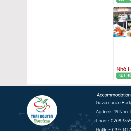
Accommodation
Governance Bod
Address: 19 Nha T
Phone: 0208.3855
Hotline: 0975.141.