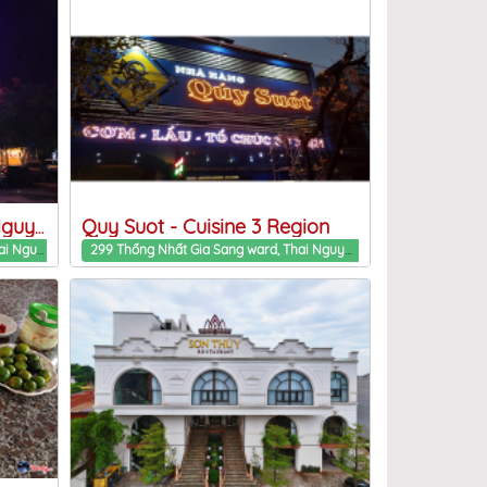
Quy Suot - Cuisine 3 Region
Hải sản Biển Đông Thái Nguyên
Khu đô thị Picenza Linh Son ward, Thai Nguyen Province
299 Thống Nhất Gia Sang ward, Thai Nguyen Province