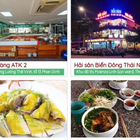
àng ATK 2
22, Đường Lương Thế Vinh, tổ 13 Phan Dinh Phung ward, Thai Nguyen Province