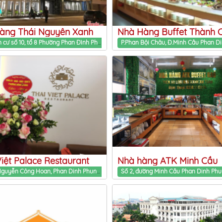
àng Thái Nguyên Xanh
Nhà Hàng Buffet Thành 
Khu dân cư số 10, tổ 8 Phường Phan Đình Phùng – TP.Thái Nguyên Phan Dinh Phung ward, Thai Nguyen Province
Việt Palace Restaurant
Nhà hàng ATK Minh Cầu
Số 99, Nguyễn Công Hoan, Phan Dinh Phung ward, Thai Nguyen Province