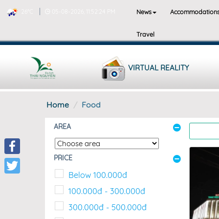
News
Accommodation
26°C
05-08-2026, 11:52:26 PM
Travel
VIRTUAL REALITY
Home
Food
AREA
PRICE
Facebook
Below 100.000đ
Twitter
100.000đ - 300.000đ
300.000đ - 500.000đ