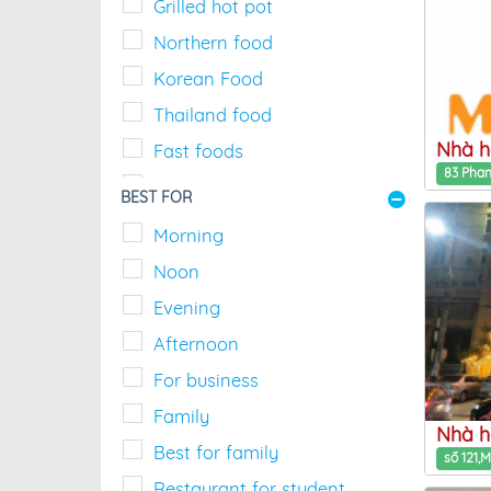
Grilled hot pot
Northern food
Korean Food
Thailand food
Fast foods
Special location
BEST FOR
Vegetarian cuisine
Morning
Noon
Evening
Afternoon
For business
Family
Nhà h
Best for family
Restaurant for student