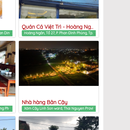
Quán Cá Việt Trì - Hoàng Ngân
109 Việt Bắc tổ 14 - P.Đồng Quang Phan Dinh Phung ward, Thai Nguyen Province
Hoàng Ngân, Tổ 27, P. Phan Đình Phùng, Tp. Thái Nguyên, Thái Nguyên Phan Dinh Phung ward, Thai Nguyen Province
Nhà hàng Bản Cậy
Tổ 11, Phan Đình Phùng - P. Đồng Quang Phan Dinh Phung ward, Thai Nguyen Province
Xóm Cậy Linh Son ward, Thai Nguyen Province