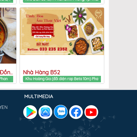
Nhà Hàng B52
Quán Nhà Tôi - Ẩm Thực Đồng Quê
QL37, Tp. Thái Nguyên, Thái Nguyên Phan Dinh Phung ward, Thai Nguyen Province
Khu Hoàng Gia (đối diện rap Beta 10m) Phan Dinh Phung ward, Thai Nguyen Province
MULTIMEDIA
YEN