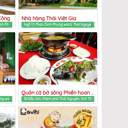
Công
Nhà hàng Thái Việt Gia
P.Phan Bội Châu, Đ.Minh Cầu Phan Dinh Phung ward, Thai Nguyen Province
Ngõ 17, Phan Dinh Phung ward, Thai Nguyen Province
Quán cá bờ sông Phiến hoan Việt trì - Thái Nguyên
Số 2, đường Minh Cầu Phan Dinh Phung ward, Thai Nguyen Province
36 Bắc Sơn, thành phố Thái Nguyên, tỉnh Thái Nguyên Phan Dinh Phung ward, Thai Nguyen Province