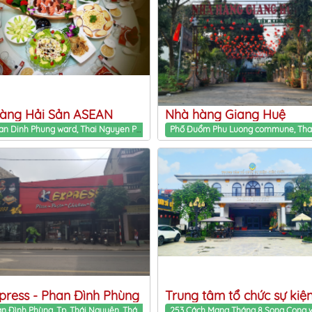
àng Hải Sản ASEAN
Nhà hàng Giang Huệ
Tổ 2 Phan Dinh Phung ward, Thai Nguyen Province
xpress - Phan Đình Phùng
225 Phan Đình Phùng, Tp. Thái Nguyên, Thái Nguyên Phan Dinh Phung ward, Thai Nguyen Province