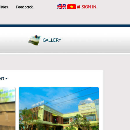
SIGN IN
lities
Feedback
GALLERY
rt