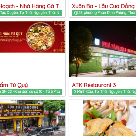
Xuân Ba - Lẩu Cua Đồng
Minh Hoạch - Nhà Hàng Gà Tươi
Tổ 16, P. Túc Duyên, Tp. Thái Nguyên, Thái Nguyên Phan Dinh Phung ward, Thai Nguyen Province
Nấm Tứ Quý
ATK Restaurant 3
Đối diện SN 22 -Khu dân cư số 10 - Tổ 6 Phan Dinh Phung ward, Thai Nguyen Province