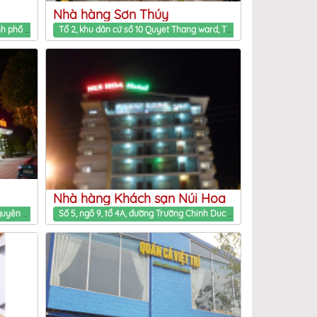
Nhà hàng Sơn Thúy
QL37, phường Phan Đình Phùng, Thành phố Thái Nguyên, tỉnh Thái Nguyên Phan Dinh Phung ward, Thai Nguyen Province
Tổ 2, khu dân cứ số 10 Quyet Thang ward, Thai Nguyen Province
Nhà hàng Khách sạn Núi Hoa
2 Minh Cầu, Tp. Thái Nguyên, Thái Nguyên Phan Dinh Phung ward, Thai Nguyen Province
Số 5, ngõ 9, tổ 4A, đường Trường Chinh Duc Xuan ward, Thai Nguyen Province