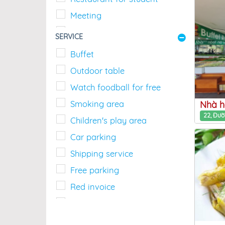
Meeting
Romantic, date
SERVICE
Drinking beer
Buffet
Eating late at night
Outdoor table
Lunch
Watch foodball for free
Dinner
Smoking area
Nhà h
Breakfast
Children's play area
Car parking
Shipping service
Free parking
Red invoice
Support for people with
disabilities