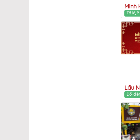
Karaoke
Buy take away
Acoustic music
Live music
VIP room
Payment by card
BBQ out side
Boardgame
Celebrating birthday /
Lẩu 
meeting
Free Wifi
Reservation table
Reading book