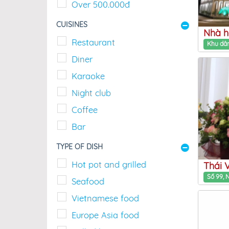
Over 500.000đ
CUISINES
Nhà h
Restaurant
Diner
Karaoke
Night club
Coffee
Bar
TYPE OF DISH
Hot pot and grilled
Thái 
Seafood
Vietnamese food
Europe Asia food