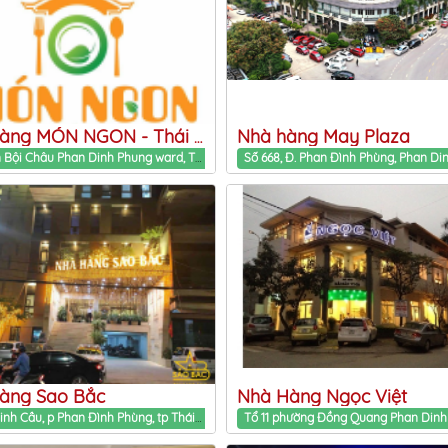
Nhà hàng May Plaza
Nhà hàng MÓN NGON - Thái Nguyên
83 Phan Bội Châu Phan Dinh Phung ward, Thai Nguyen Province
àng Sao Bắc
Nhà Hàng Ngọc Việt
số 121,Minh Cầu, p Phan Đình Phùng, tp Thái Nguyên Phan Dinh Phung ward, Thai Nguyen Province