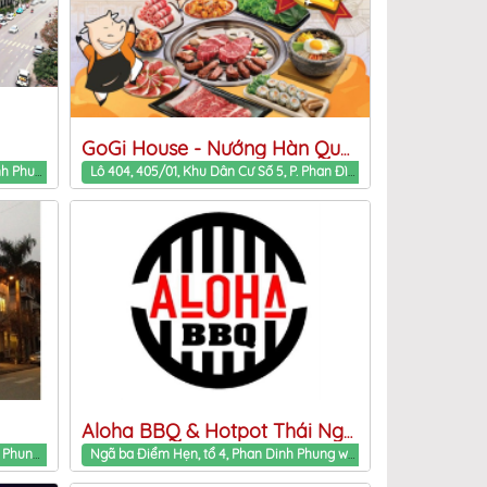
GoGi House - Nướng Hàn Quốc
Số 668, Đ. Phan Đình Phùng, Phan Dinh Phung ward, Thai Nguyen Province
Lô 404, 405/01, Khu Dân Cư Số 5, P. Phan Đình Phùng, Tp. Thái Nguyên, Thái Nguyên Phan Dinh Phung ward, Thai Nguyen Province
Aloha BBQ & Hotpot Thái Nguyên
Tổ 11 phường Đồng Quang Phan Dinh Phung ward, Thai Nguyen Province
Ngã ba Điểm Hẹn, tổ 4, Phan Dinh Phung ward, Thai Nguyen Province