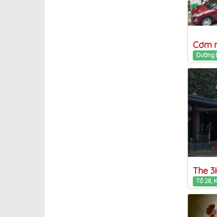
Cơm n
The 3