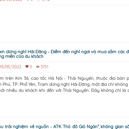
 dừng nghỉ Hải Đăng - Điểm đến nghỉ ngơi và mua sắm các đặc sản
ng miền của du khách
19/05/2022
0
3751
m trên Km 36, cao tốc Hà Nội - Thái Nguyên, thuộc địa bàn 
n Phú, TP. Phổ Yên, Trạm dừng nghỉ Hải Đăng, một địa chỉ không
 với nhiều du khách khi đến với Thái Nguyên. Đây không chỉ là 
ện ích giao thông quy mô của tỉnh mà còn là điểm đến tham
ưởng thức ẩm thực và
hu trải nghiệm về nguồn - ATK Thủ đô Gió Ngàn” không gian s