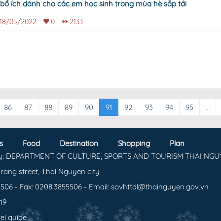
 bổ ích dành cho các em học sinh trong mùa hè sắp tới
18/05/2022
0
2133
86
87
88
89
90
91
92
93
94
95
…
s
Food
Destination
Shopping
Plan
y: DEPARTMENT OF CULTURE, SPORTS AND TOURISM THAI NGU
rang street, Thai Nguyen city
506 - Fax: 0208.3855506 - Email: sovhttdl@thainguyen.gov.vn
719
el guide