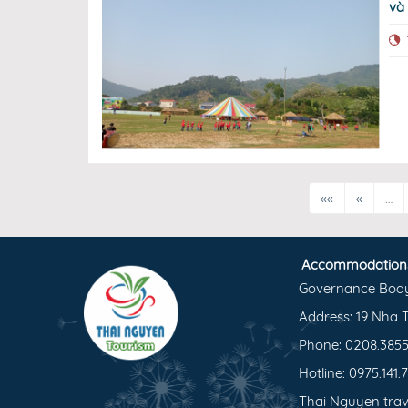
và
««
«
…
Accommodation
Governance Bod
Address: 19 Nha T
Phone: 0208.3855
Hotline: 0975.141.
Thai Nguyen trav