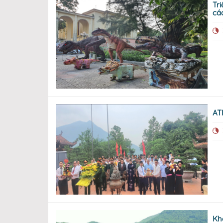
Triể
cá
AT
Kh