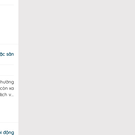
phường
 còn xa
dịch vụ
 quan,
ôi động