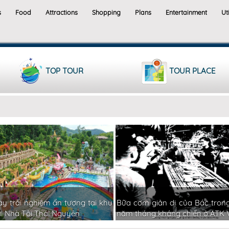
s
Food
Attractions
Shopping
Plans
Entertainment
Uti
TOP TOUR
TOUR PLACE
y trải nghiệm ấn tượng tại khu
Bữa cơm giản dị của Bác tron
ái Nhà Tôi Thái Nguyên
năm tháng kháng chiến ở ATK V