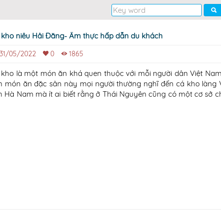
 kho niêu Hải Đăng- Ẩm thực hấp dẫn du khách
31/05/2022
0
1865
 kho là một món ăn khá quen thuộc với mỗi người dân Việt Na
n món ăn đặc sản này mọi người thường nghĩ đến cá kho làng 
nh Hà Nam mà ít ai biết rằng ở Thái Nguyên cũng có một cơ sở c
n ăn này vô cùng hấp dẫn và đã trở thành thức quà được nh
ách lựa chọn mỗi khi đ