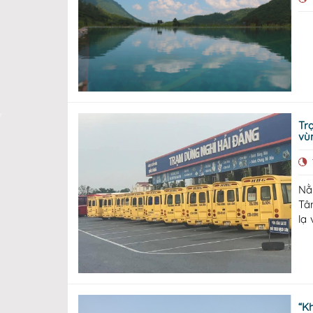
Trạm
vù
Nằ
Tâ
lạ
ti
th
“K