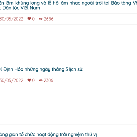
n lãm khủng long và lễ hội âm nhạc ngoài trời tại Bảo tàng Văn hóa
c Dân tộc Việt Nam
30/05/2022
0
2686
K Định Hóa những ngày tháng 5 lịch sử.
30/05/2022
0
2306
ông gian tổ chức hoạt động trải nghiệm thú vị