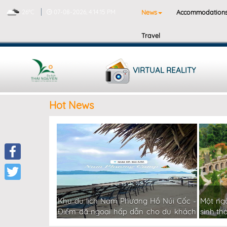
News
Accommodation
26°C
07-08-2026, 4:14:15 PM
Travel
VIRTUAL REALITY
Hot News
Facebook
Twitter
a tâm linh tiêu
Khu du lịch Nam Phương Hồ Núi Cốc -
Một ngà
Điểm dã ngoại hấp dẫn cho du khách
sinh th
vào dịp lễ 30/4 và 01/5