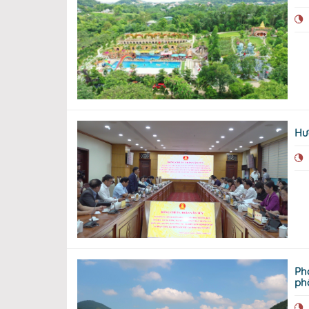
Hướ
Phá
ph