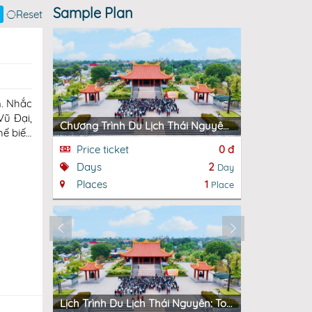
Sample Plan
Reset
m. Nhắc
Vũ Đại,
Chương Trình Du Lịch Thái Nguyên Tour 4: 02 Ngày
hế biến
iều du
Price ticket
0 đ
Price tic
Days
2
Days
Day
Places
1
Places
Place
Lịch Trình Du Lịch Thái Nguyên: Tour 3 - 01 Ngày