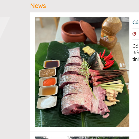
News
Cá
Cá
đế
tỉ
mó
kh